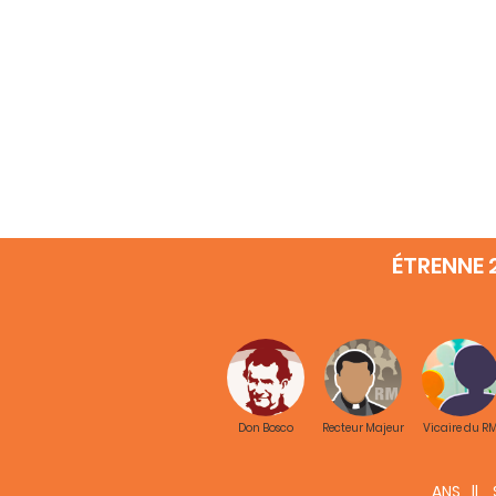
ÉTRENNE 
Don Bosco
Recteur Majeur
Vicaire du R
ANS