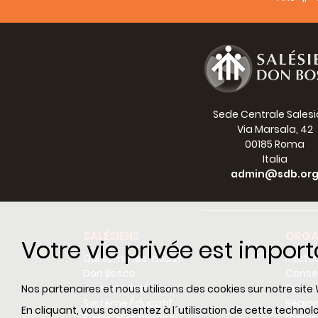
Sede Centrale Sales
Via Marsala, 42
00185 Roma
Italia
admin@sdb.or
SALÉSIENS
ORGA
Votre vie privée est impor
Qui sommes-nous?
Recteu
Don Bosco
Consei
Sainteté Salésienne
Dicas
Nos partenaires et nous utilisons des cookies sur notre site 
Système Éducatif
Régio
En cliquant, vous consentez à l´utilisation de cette techn