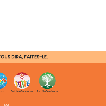
OUS DIRA, FAITES-LE.
ons
Saintete Salesienne
Famille Selesienne
FMA