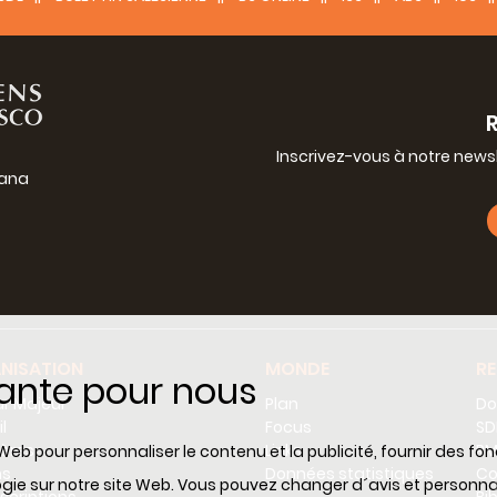
Inscrivez-vous à notre news
iana
g
NISATION
MONDE
R
tante pour nous
r Majeur
Plan
Do
l
Focus
SD
tères
Links
RM
Web pour personnaliser le contenu et la publicité, fournir des fo
ns
Données statistiques
Co
ologie sur notre site Web. Vous pouvez changer d´avis et perso