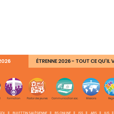
2026
ÉTRENNE 2026 - TOUT CE QU’IL V
M
Formation
Pastor des jeunes
Communication soc.
Missions
Regi
SDL
BULETTIN SALÈSIENNE
BS ONLINE
ISS
ABS
IUS