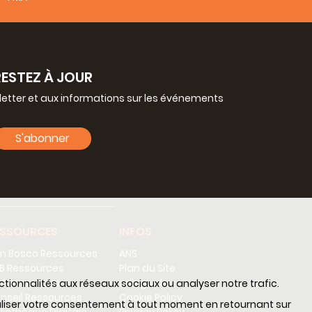
RESTEZ À JOUR
letter et aux informations sur les événements
S'abonner
ESSOURCES
INFOS
n Bosco Ressources
ANS
B Ressources
Plan du Site
 Ressources
sdb guide
nctionnalités aux réseaux sociaux ou analyser notre trafic.
nseil Ressources
Cookie Policy
nnaliser votre consentement à tout moment en retournant sur