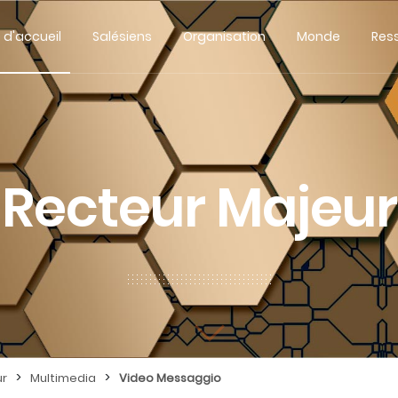
 d'accueil
Salésiens
Organisation
Monde
Res
Recteur Majeur
>
>
ur
Multimedia
Video Messaggio