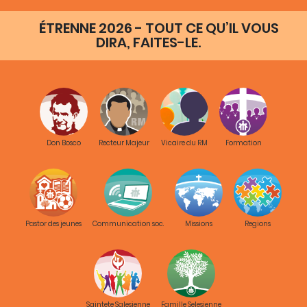
ÉTRENNE 2026 - TOUT CE QU’IL VOUS
DIRA, FAITES-LE.
Don Bosco
Recteur Majeur
Vicaire du RM
Formation
Pastor des jeunes
Communication soc.
Missions
Regions
Saintete Salesienne
Famille Selesienne