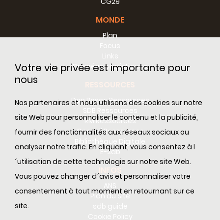
CG29
MONDE
Plan
Focus
Links
Votre vie privée est importante pour
Données statistiques
nous
RESSOURCES
Don Bosco Ressources
Nos partenaires et nous utilisons des cookies sur notre
SDB Ressources
site Web pour personnaliser le contenu et la publicité,
RM Ressources
Conseil Ressources
fournir des fonctionnalités aux réseaux sociaux ou
Bibliothèque Digitale
analyser notre trafic. En cliquant, vous consentez à l
E-sdb
´utilisation de cette technologie sur notre site Web.
INFOS
Vous pouvez changer d´avis et personnaliser votre
ANS
consentement à tout moment en retournant sur ce
Plan du Site
site.
sdb guide
Cookie Policy