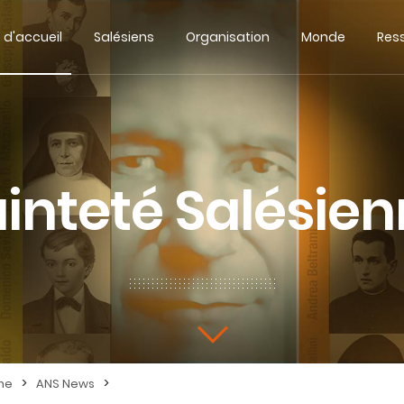
 d'accueil
Salésiens
Organisation
Monde
Res
inteté Salésie
>
>
nne
ANS News