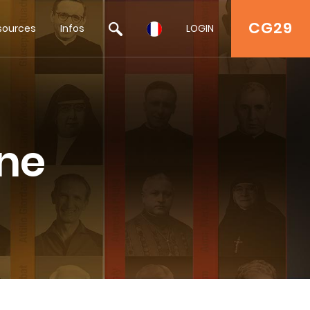
CG29
sources
Infos
LOGIN
nne