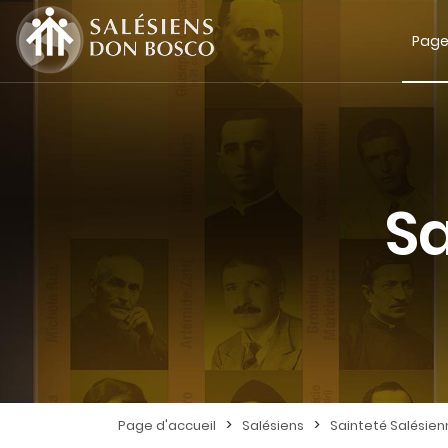
Page
Sa
>
>
Page d'accueil
Salésiens
Sainteté Salésie