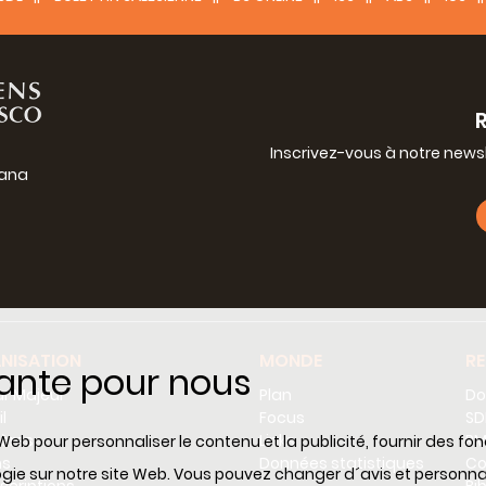
Inscrivez-vous à notre news
iana
g
NISATION
MONDE
R
tante pour nous
r Majeur
Plan
Do
l
Focus
SD
tères
Links
RM
Web pour personnaliser le contenu et la publicité, fournir des fo
ns
Données statistiques
Co
ologie sur notre site Web. Vous pouvez changer d´avis et perso