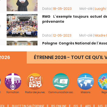
Data |
18-05-2023
Mot-clé |
Luoghi 
RMG  L`exemple toujours actuel d
prévenante
3
Data |
12-05-2023
Mot-clé |
Madre M
Pologne  Congrès National de l`Asso
3
2026
ÉTRENNE 2026 - TOUT CE QU’IL V
Data |
10-05-2023
Mot-clé |
Santit
Italie  Retraite silencieuse à l`É
3
Data |
02-05-2023
Mot-clé |
Luoghi
M
Formation
Pastor des jeunes
Communication soc.
Missions
Regi
SDL
BULETTIN SALÈSIENNE
BS ONLINE
ISS
ABS
IUS