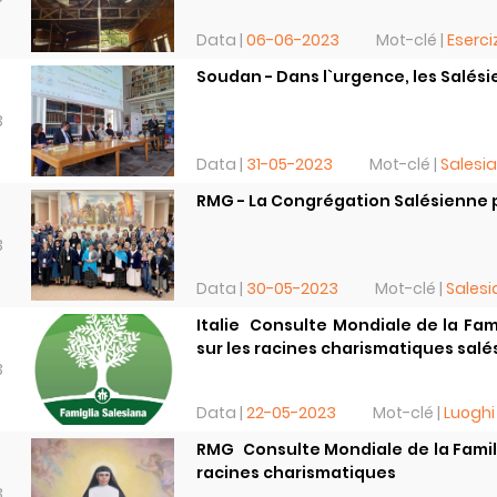
Data |
06-06-2023
Mot-clé |
Eserciz
Soudan - Dans l`urgence, les Salési
3
Data |
31-05-2023
Mot-clé |
Salesia
RMG - La Congrégation Salésienne p
3
Data |
30-05-2023
Mot-clé |
Salesi
Italie  Consulte Mondiale de la Fa
sur les racines charismatiques sal
3
Data |
22-05-2023
Mot-clé |
Luoghi
RMG  Consulte Mondiale de la Fami
racines charismatiques
3