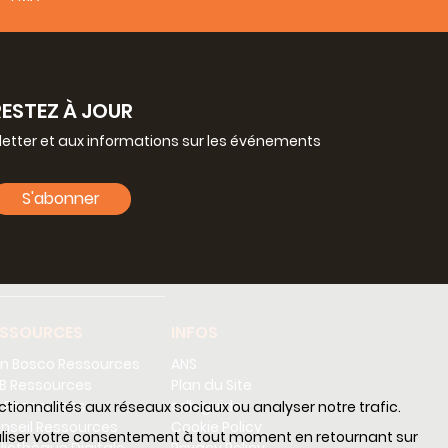
RESTEZ À JOUR
letter et aux informations sur les événements
S'abonner
ESSOURCES
INFOS
n Bosco Ressources
ANS
B Ressources
Plan du Site
 Ressources
sdb guide
nctionnalités aux réseaux sociaux ou analyser notre trafic.
nseil Ressources
Cookie Policy
nnaliser votre consentement à tout moment en retournant sur