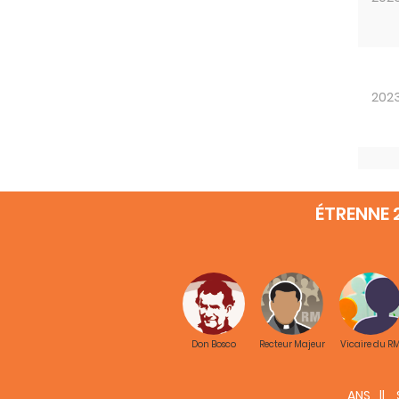
202
202
ÉTRENNE 
202
Don Bosco
Recteur Majeur
Vicaire du R
ANS