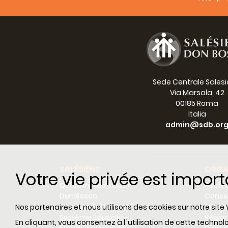
Sede Centrale Sales
Via Marsala, 42
00185 Roma
Italia
admin@sdb.or
SALÉSIENS
ORGA
Votre vie privée est impor
Qui sommes-nous?
Recteu
Don Bosco
Consei
Sainteté Salésienne
Dicas
Nos partenaires et nous utilisons des cookies sur notre site 
Système Éducatif
Régio
En cliquant, vous consentez à l´utilisation de cette techn