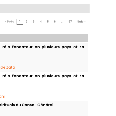
< Préc
1
2
3
4
5
6
...
97
Suiv >
n rôle fondateur en plusieurs pays et sa
de Zatti
n rôle fondateur en plusieurs pays et sa
ani
Spirituels du Conseil Général