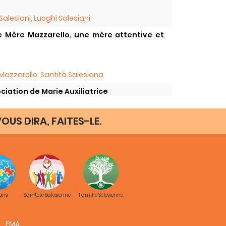
Salesiani, Luoghi Salesiani
e Mère Mazzarello, une mère attentive et
azzarello, Santità Salesiana
ciation de Marie Auxiliatrice
OUS DIRA, FAITES-LE.
à
cole d`Accompagnement Salésien
 Salesiani
ons
Saintete Salesienne
Famille Selesienne
FMA