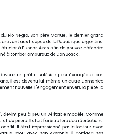
 du Rio Negro. Son père Manuel, le dernier grand
paravant aux troupes de la République argentine.
o étudier à Buenos Aires afin de pouvoir défendre
amené à tomber amoureux de Don Bosco.
 devenir un prêtre salésien pour évangéliser son
 ans, il est devenu lui-même un autre Domenico
alement nouvelle. L'engagement envers la piété, la
he", devint peu à peu un véritable modèle. Comme
t de prière. Il était l'arbitre lors des récréations:
nflit. Il était impressionné par la lenteur avec
 chaque mot; avec son exemple, il corrigea ses