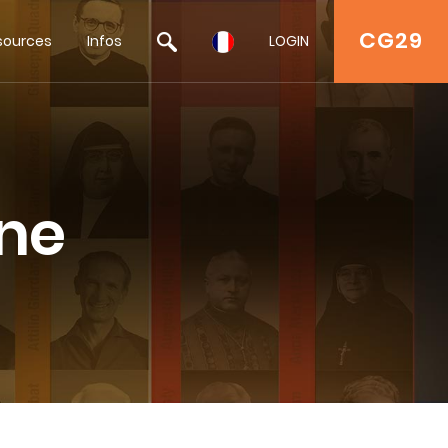
CG29
sources
Infos
LOGIN
nne