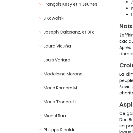
François Kesy et 4 Jeunes
I
J.Kowalski
Nais
Joseph Calasanz, et 31 c.
Zeffir
caciqu
Laura Vicuña
Après 
demain
Louis Variara
Croi
Madeleine Morano
La dim
peuple
Savio 
Marie Romero M.
charit
Marie Troncatti
Aspi
Ce gar
Michel Rua
Don Bo
sa par
Philippe Rinaldi
laquel