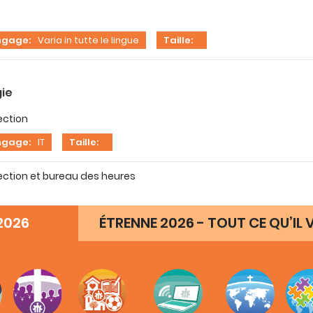
ngage:
Varia in tutte le lingue
Taille:
gie
ection
ngage:
IT
Taille:
ection et bureau des heures
ngage:
IT
Taille:
2026
ÉTRENNE 2026 - TOUT CE QU’IL V
ments
ours devant le conseil municipal de Frascati le 4 juin 2005
ngage:
IT
Taille: