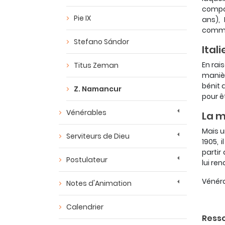
compag
Pie IX
ans),
commen
Stefano Sándor
Itali
En rai
Titus Zeman
manièr
bénit a
Z. Namancur
pour ê
Vénérables
La m
Mais u
Serviteurs de Dieu
1905, 
partir
Postulateur
lui r
Vénéra
Notes d'Animation
Calendrier
Resso