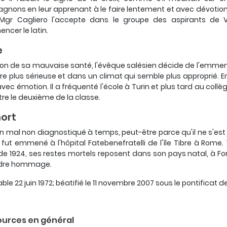
nons en leur apprenant à le faire lentement et avec dévotion. 
 Mgr Cagliero l'accepte dans le groupe des aspirants de V
cer le latin.
e
son de sa mauvaise santé, l'évêque salésien décide de l'emmener
e plus sérieuse et dans un climat qui semble plus approprié. En It
vec émotion. Il a fréquenté l'école à Turin et plus tard au collège 
tre le deuxième de la classe.
ort
n mal non diagnostiqué à temps, peut-être parce qu'il ne s'est j
il fut emmené à l'hôpital Fatebenefratelli de l'île Tibre à Rome.
 de 1924, ses restes mortels reposent dans son pays natal, à Fo
endre hommage.
ble 22 juin 1972; béatifié le 11 novembre 2007 sous le pontificat d
urces en général