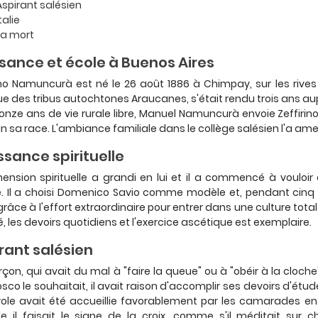
Aspirant salésien
talie
La mort
sance et école à Buenos Aires
ino Namuncurà est né le 26 août 1886 à Chimpay, sur les rives
e des tribus autochtones Araucanes, s'était rendu trois ans au
onze ans de vie rurale libre, Manuel Namuncurà envoie Zeffirin
 sa race. L'ambiance familiale dans le collège salésien l'a 
ssance spirituelle
ension spirituelle a grandi en lui et il a commencé à vouloir
. Il a choisi Domenico Savio comme modèle et, pendant cinq
grâce à l'effort extraordinaire pour entrer dans une culture tot
é, les devoirs quotidiens et l'exercice ascétique est exemplaire.
rant salésien
çon, qui avait du mal à "faire la queue" ou à "obéir à la cloc
sco le souhaitait, il avait raison d'accomplir ses devoirs d'étude e
ole avait été accueillie favorablement par les camarades en co
le il faisait le signe de la croix, comme s'il méditait sur