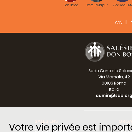
Don Bosco
Recteur Majeur
Vicaire du R
"Bul
la
ANS
"Bul
la
Prof
la
Sede Centrale Sales
Via Marsala, 42
Lett
00185 Roma
Italia
la
admin@sdb.or
Homé
la
SALÉSIENS
ORGA
Votre vie privée est impor
Cent
Qui sommes-nous?
Recteu