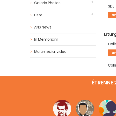
Galerie Photos
SDL
Liste
la
ANS News
Litur
In Memoriam
Coll
Multimedia, video
la
Coll
la
ÉTRENNE 
Docu
Disc
la