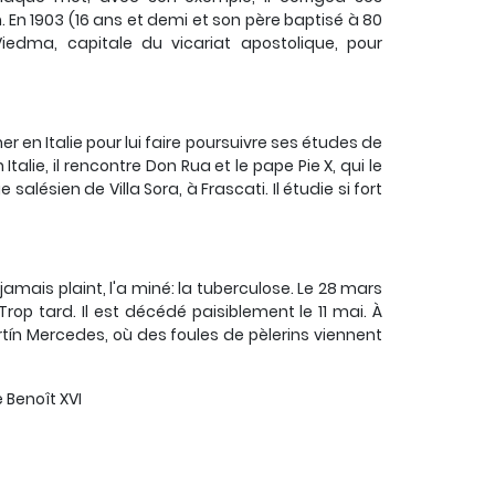
En 1903 (16 ans et demi et son père baptisé à 80
iedma, capitale du vicariat apostolique, pour
 en Italie pour lui faire poursuivre ses études de
alie, il rencontre Don Rua et le pape Pie X, qui le
salésien de Villa Sora, à Frascati. Il étudie si fort
amais plaint, l'a miné: la tuberculose. Le 28 mars
 Trop tard. Il est décédé paisiblement le 11 mai. À
rtín Mercedes, où des foules de pèlerins viennent
e Benoît XVI