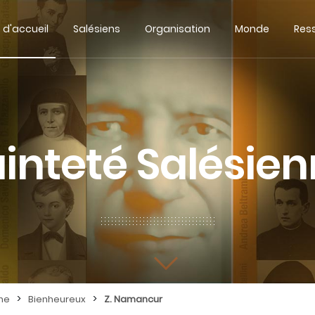
 d'accueil
Salésiens
Organisation
Monde
Res
inteté Salésie
>
>
nne
Bienheureux
Z. Namancur