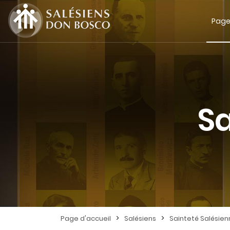
Page
Sa
>
>
Page d'accueil
Salésiens
Sainteté Salésie