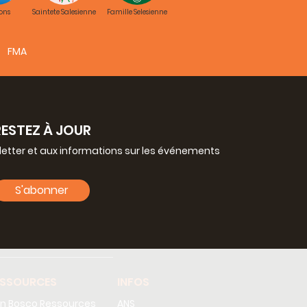
ons
Saintete Salesienne
Famille Selesienne
FMA
RESTEZ À JOUR
letter et aux informations sur les événements
S'abonner
ESSOURCES
INFOS
n Bosco Ressources
ANS