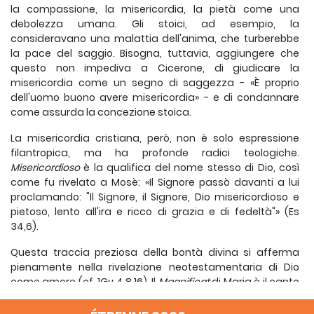
la compassione, la misericordia, la pietà come una
debolezza umana. Gli stoici, ad esempio, la
consideravano una malattia dell'anima, che turberebbe
la pace del saggio. Bisogna, tuttavia, aggiungere che
questo non impediva a Cicerone, di giudicare la
misericordia come un segno di saggezza - «È proprio
dell'uomo buono avere misericordia» - e di condannare
come assurda la concezione stoica.
La misericordia cristiana, però, non è solo espressione
filantropica, ma ha profonde radici teologiche.
Misericordioso
è la qualifica del nome stesso di Dio, così
come fu rivelato a Mosè: «Il Signore passò davanti a lui
proclamando: "Il Signore, il Signore, Dio misericordioso e
pietoso, lento all'ira e ricco di grazia e di fedeltà"» (Es
34,6).
Questa traccia preziosa della bontà divina si afferma
pienamente nella rivelazione neotestamentaria di Dio
come amore (cf. 1Gv 4,8.16). Il
Magnificat
di Maria è il canto
della misericordia divina, che di generazione in
generazione si stende su quelli che lo temono (cf. Lc 1,50).