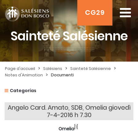
CG29
Sainteté Salésienne
>
>
>
Page d'accueil
Salésiens
Sainteté Salésienne
>
Notes d'Animation
Documenti
Categorías
Angelo Card. Amato, SDB, Omelia giovedì
7-4-2016 h 7.30
[1]
Omelia