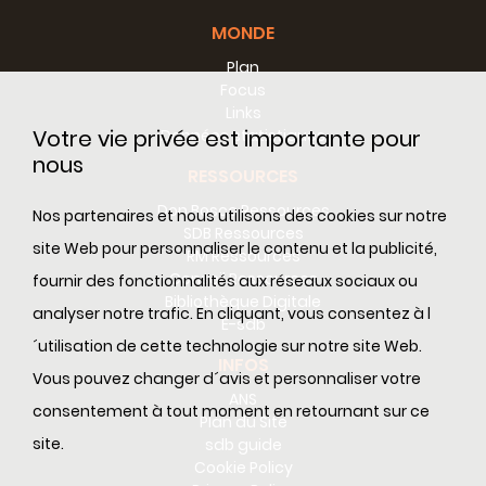
MONDE
Plan
Focus
Links
Votre vie privée est importante pour
Données statistiques
nous
RESSOURCES
Don Bosco Ressources
Nos partenaires et nous utilisons des cookies sur notre
SDB Ressources
site Web pour personnaliser le contenu et la publicité,
RM Ressources
Conseil Ressources
fournir des fonctionnalités aux réseaux sociaux ou
Bibliothèque Digitale
analyser notre trafic. En cliquant, vous consentez à l
E-sdb
´utilisation de cette technologie sur notre site Web.
INFOS
Vous pouvez changer d´avis et personnaliser votre
ANS
consentement à tout moment en retournant sur ce
Plan du Site
site.
sdb guide
Cookie Policy