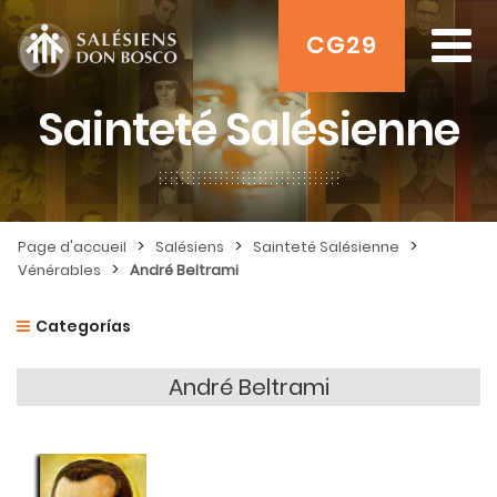
CG29
Sainteté Salésienne
>
>
>
Page d'accueil
Salésiens
Sainteté Salésienne
>
Vénérables
André Beltrami
Categorías
André Beltrami