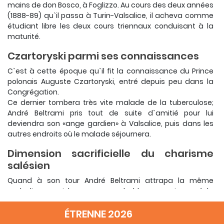
mains de don Bosco, à Foglizzo. Au cours des deux années
(1888-89) qu`il passa à Turin-Valsalice, il acheva comme
étudiant libre les deux cours triennaux conduisant à la
maturité.
Czartoryski parmi ses connaissances
C`est à cette époque qu`il fit la connaissance du Prince
polonais Auguste Czartoryski, entré depuis peu dans la
Congrégation.
Ce dernier tombera très vite malade de la tuberculose;
André Beltrami pris tout de suite d`amitié pour lui
deviendra son «ange gardien» à Valsalice, puis dans les
autres endroits où le malade séjournera.
Dimension sacrificielle du charisme
salésien
Quand à son tour André Beltrami attrapa la même
maladie, parmi les causes probables, on a invoqué la
proximité de vie avec l`ami malade. André vécut cette
souffrance dans la joie intérieure. Il écrivit lui-même à sa
ÉTRENNE 2026
mère: «Tante me dit: Je connais malheureusement ton