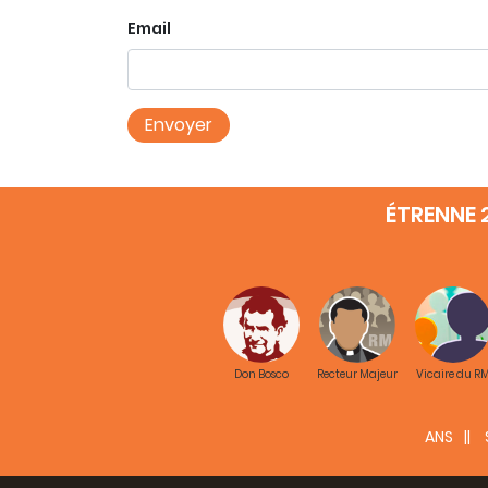
Email
ÉTRENNE 
Don Bosco
Recteur Majeur
Vicaire du R
ANS