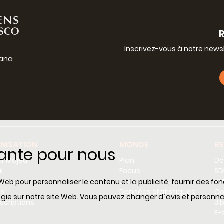
Inscrivez-vous à notre news
iana
g
NISATION
MONDE
R
tante pour nous
r Majeur
Plan
Do
l
Focus
SD
tères
Links
RM
Web pour personnaliser le contenu et la publicité, fournir des fo
ns
Données statistiques
Co
ologie sur notre site Web. Vous pouvez changer d´avis et perso
scriptions
Bi
E-