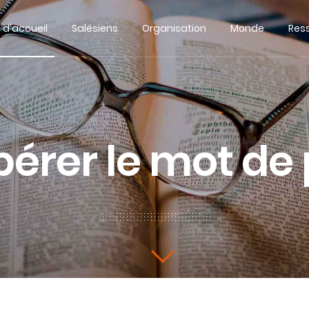
 d'accueil
Salésiens
Organisation
Monde
Res
érer le mot de