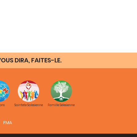
OUS DIRA, FAITES-LE.
ons
Saintete Salesienne
Famille Selesienne
FMA