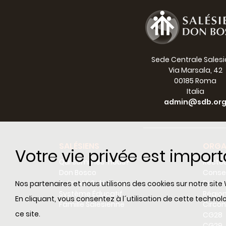
Sede Centrale Sales
Via Marsala, 42
00185 Roma
Italia
admin@sdb.or
SALÉSIENS
ORGA
Votre vie privée est impor
Qui sommes-nous?
Recteu
Don Bosco
Consei
Sainteté Salésienne
Dicas
Nos partenaires et nous utilisons des cookies sur notre site 
Système Éducatif
Régio
En cliquant, vous consentez à l´utilisation de cette techn
Famille Salésienne
Circon
ce site.
CG28
CG29