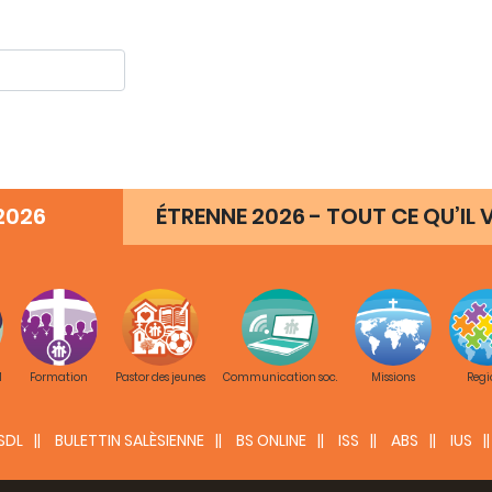
2026
ÉTRENNE 2026 - TOUT CE QU’IL V
M
Formation
Pastor des jeunes
Communication soc.
Missions
Regi
SDL
BULETTIN SALÈSIENNE
BS ONLINE
ISS
ABS
IUS