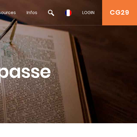
CG29
sources
Infos
LOGIN
 passe