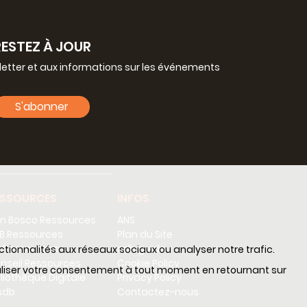
RESTEZ À JOUR
letter et aux informations sur les événements
S'abonner
ESSOURCES
INFOS
n Bosco Ressources
ANS
B Ressources
Plan du Site
 Ressources
sdb guide
nctionnalités aux réseaux sociaux ou analyser notre trafic.
nseil Ressources
Cookie Policy
nnaliser votre consentement à tout moment en retournant sur
bliothèque Digitale
Privacy Policy
sdb
Contactez-nous