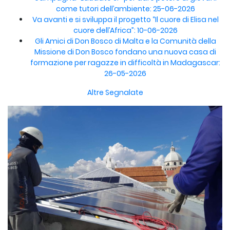
come tutori dell’ambiente: 25-06-2026
Va avanti e si sviluppa il progetto “Il cuore di Elisa nel
cuore dell’Africa”: 10-06-2026
Gli Amici di Don Bosco di Malta e la Comunità della
Missione di Don Bosco fondano una nuova casa di
formazione per ragazze in difficoltà in Madagascar:
26-05-2026
Altre Segnalate