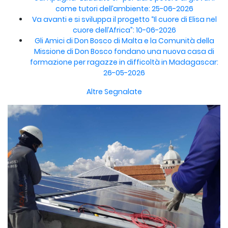
come tutori dell’ambiente: 25-06-2026
Va avanti e si sviluppa il progetto “Il cuore di Elisa nel
cuore dell’Africa”: 10-06-2026
Gli Amici di Don Bosco di Malta e la Comunità della
Missione di Don Bosco fondano una nuova casa di
formazione per ragazze in difficoltà in Madagascar:
26-05-2026
Altre Segnalate