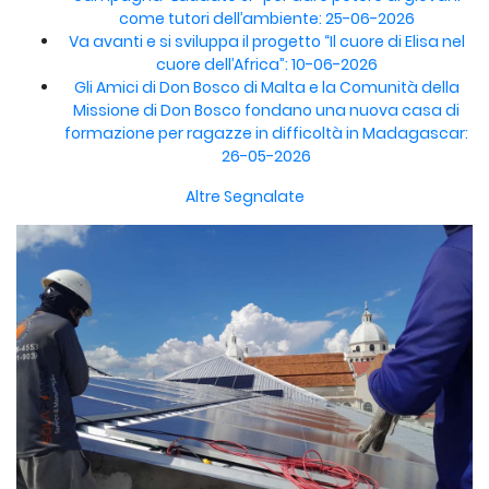
come tutori dell’ambiente: 25-06-2026
Va avanti e si sviluppa il progetto “Il cuore di Elisa nel
cuore dell’Africa”: 10-06-2026
Gli Amici di Don Bosco di Malta e la Comunità della
Missione di Don Bosco fondano una nuova casa di
formazione per ragazze in difficoltà in Madagascar:
26-05-2026
Altre Segnalate