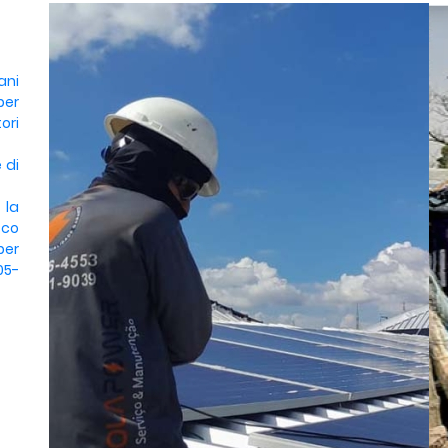
ani
per
ori
 di
 la
sco
per
05-