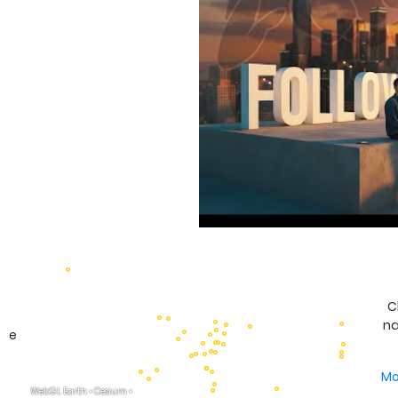
C
na
e e
Mo