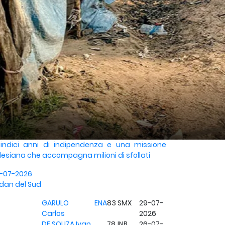
indici anni di indipendenza e una missione
lesiana che accompagna milioni di sfollati
-07-2026
dan del Sud
GARULO ENA
83
SMX
29-07-
Carlos
2026
DE SOUZA Ivan
78
INB
26-07-