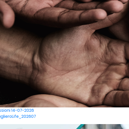
ssioni
14-07-2026
glieroLife_202607