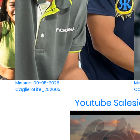
Missioni
09-05-2026
Mi
CaglieroLife_202605
Ca
Youtube Sales