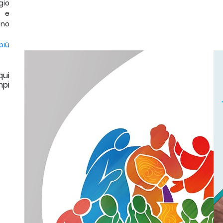
gio
o e
ono
più
qui
mpi