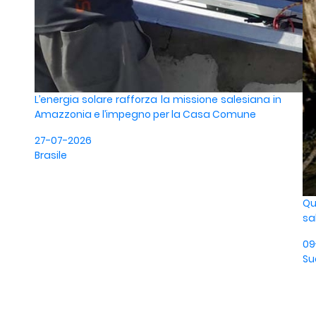
L’energia solare rafforza la missione salesiana in
Amazzonia e l’impegno per la Casa Comune
27-07-2026
Brasile
Qu
sa
09
Su