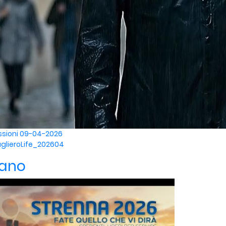
ssioni
09-04-2026
glieroLife_202604
iano