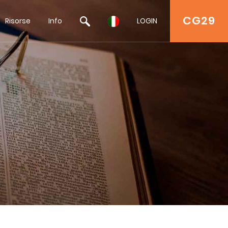
CG29
Risorse
Info
LOGIN