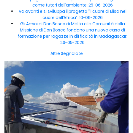
come tutori dell’ambiente: 25-06-2026
Va avanti e si sviluppa il progetto “Il cuore di Elisa nel
cuore dell’Africa”: 10-06-2026
Gli Amici di Don Bosco di Malta e la Comunità della
Missione di Don Bosco fondano una nuova casa di
formazione per ragazze in difficoltà in Madagascar:
26-05-2026
Altre Segnalate