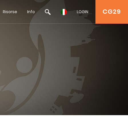
CG29
Risorse
Info
LOGIN