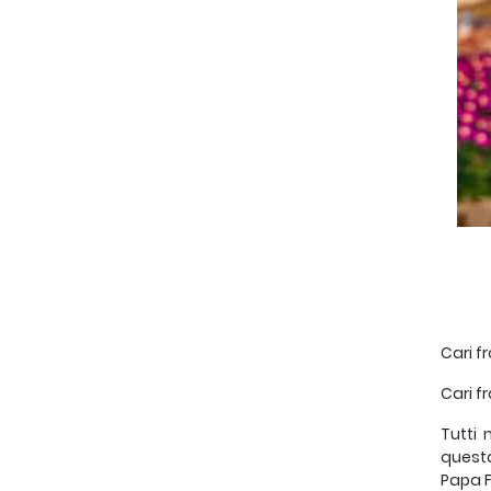
Cari fr
Cari fr
Tutti 
questa
Papa F