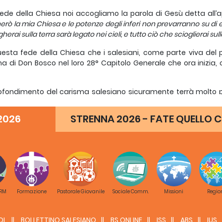
fede della Chiesa noi accogliamo la parola di Gesù detta all
erò la mia Chiesa e le potenze degli inferi non prevarranno su di ess
herai sulla terra sarà legato nei cieli, e tutto ciò che scioglierai sulla 
uesta fede della Chiesa che i salesiani, come parte viva del
a di Don Bosco nel loro 28° Capitolo Generale che ora inizia, 
ofondimento del carisma salesiano sicuramente terrà molto pre
o oggi alla vita della Chiesa e del mondo. Infatti, è come
eristiche del
kairós
ecclesiale e dei “segni dei tempi” che si man
2026
STRENNA 2026 - FATE QUELLO C
 con il Signore della storia.
i secoli dell’Incarnazione del Verbo (della Parola) nella storia 
e difficoltà vissute dalla Chiesa, ci offrono una prova consisten
 del Vangelo per dare senso e profondità alla sua vita personale, 
cammino non privo di turbolenze, come sperimentiamo ora n
ile, dal momento che le turbolenze sono necessarie, secondo le
 RM
Formazione
Pastorale Giovanile
Sociale Comm.
Missioni
Regio
ovata e autentica, poggiata sulla fedeltà del Signore crocefisso, p
esto i Padri Conciliari, come Padri nella fede, ci hanno indicat
DL
BOLLETTINO SALESIANO
BS ONLINE
ISS
ABS
IUS