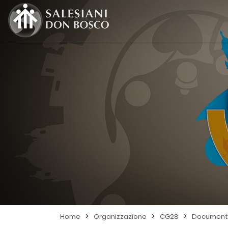
>
>
>
Home
Organizzazione
CG28
Document