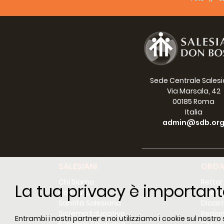
scia d
acqua 
Per la
“seque
Le con
classe
Sede Centrale Sales
anziani
Via Marsala, 42
Oggi è
00185 Roma
Cristo
Italia
admin@sdb.or
A noi 
un’ind
tempo
svilup
SALESIANI
ORGA
Questo
Chi Siamo
Rettor
La tua privacy è important
Non p
Don Bosco
Consig
“stagn
Santità Salesiana
Dicast
Sistema Educativo
Region
La let
Entrambi i nostri partner e noi utilizziamo i cookie sul nostro