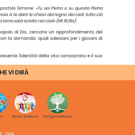
’apostolo Simone:
«Tu sei Pietro e su questa Pietra
a. A te darò le chiavi del regno dei cieli: tutto ciò
terra sarà sciolto nei cieli» (Mt 16,18s).
 popolo di Dio, cercano un approfondimento del
con la domanda: quali salesiani per i giovani di
sente l’identità della vita consacrata e il suo
 consacrati che la missione continua e con le
ifestano nell’incontro degli uomini e delle donne
HE VI DIRÀ
umana, con la sua straordinaria fecondità in mezzo
te della fedeltà del Signore a quelli che cercano
alla comunità e al corpo sociale.
ella vita della Chiesa, ma è l’unico cammino
 parole di Papa Francesco, perché la nostra fede
ni
Santita Salesiana
Famiglia Salesiana
er essere con Lui risorti.
o sentieri di luce per questo nostro tempo, nella
FMA