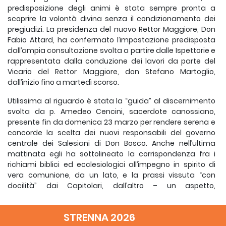
predisposizione degli animi è stata sempre pronta a
scoprire la volontà divina senza il condizionamento dei
pregiudizi. La presidenza del nuovo Rettor Maggiore, Don
Fabio Attard, ha confermato l’impostazione predisposta
dall’ampia consultazione svolta a partire dalle Ispettorie e
rappresentata dalla conduzione dei lavori da parte del
Vicario del Rettor Maggiore, don Stefano Martoglio,
dall’inizio fino a martedì scorso.
Utilissima al riguardo è stata la “guida” al discernimento
svolta da p. Amedeo Cencini, sacerdote canossiano,
presente fin da domenica 23 marzo per rendere serena e
concorde la scelta dei nuovi responsabili del governo
centrale dei Salesiani di Don Bosco. Anche nell’ultima
mattinata egli ha sottolineato la corrispondenza fra i
richiami biblici ed ecclesiologici all’impegno in spirito di
vera comunione, da un lato, e la prassi vissuta “con
docilità” dai Capitolari, dall’altro – un aspetto,
quest’ultimo, che è stato sottolineato anche dallo stesso
Rettor Maggiore.
STRENNA 2026
Ogni scelta riguarda il prossimo futuro delle persone