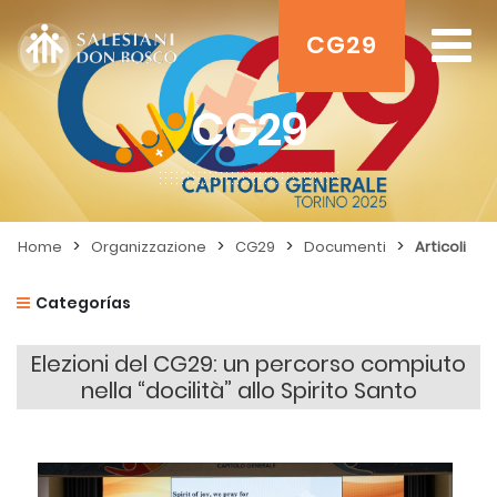
CG29
CG29
>
>
>
>
Home
Organizzazione
CG29
Documenti
Articoli
Categorías
Elezioni del CG29: un percorso compiuto
nella “docilità” allo Spirito Santo