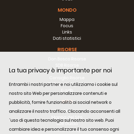
a orientare verso il bene ogni salesiano a qualunque livello
sia chiamato ad assumere responsabilità di animazione
MONDO
e governo, in andata o di ritorno.
Mappa
Focus
Links
Dati statistici
RISORSE
Don Bosco Risorse
SDB Risorse
La tua privacy è importante per noi
RM Risorse
Consiglio Risorse
Biblioteca Digitale
Entrambi i nostri partner e noi utilizziamo i cookie sul
E-sdb
nostro sito Web per personalizzare contenuti e
INFO
pubblicità, fornire funzionalità ai social network o
ANS
analizzare il nostro traffico. Cliccando acconsenti all
Mappa del Sito
´uso di questa tecnologia sul nostro sito web. Puoi
SDB Guida
cambiare idea e personalizzare il tuo consenso ogni
Cookie Policy