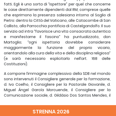
fatti. Egli è una sorta di “ispettore” per quel che concerne
le case direttamente dipendenti dal RM, comprese quelle
che esprimono la presenza salesiana intorno al Soglio di
Pietro: dentro la Città del Vaticano, alle Catacombe di San
Callisto, alla Parrocchia pontificia di Castelgandolfo. Il suo
servizio ad intra “favorisce una vita consacrata autentica
e manifestarne il fascino” ha puntualizzato, don
Martoglio; “ogni ispettoria dovrebbe considerare
maggiormente la funzione del proprio vicario,
orientandolo alla cura della vita e della disciplina religiosa”
(e sarà necessario esplicitarlo nell’art. 168 delle
Costituzioni).
A comporre l’immagine complessiva della SDB nel mondo
sono intervenuti il Consigliere generale per la formazione,
d. Ivo Coelho, il Consigliere per la Pastorale Giovanile, d.
Miguel Ángel García Morcuende, il Consigliere per la
Comunicazione sociale, d.
Gildásio Dos Santos Mendes, il
Consigliere per le Missioni, d. Alfredo Maravilla, e il Delegato
generale per la Famiglia Salesiana, d. Joan Lluís Playà.
STRENNA 2026
Nel pomeriggio è stata offerta una descrizione dello stato