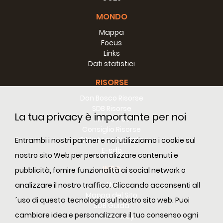
MONDO
Mappa
Focus
Links
Dati statistici
RISORSE
Don Bosco Risorse
SDB Risorse
La tua privacy è importante per noi
RM Risorse
Consiglio Risorse
Biblioteca Digitale
Entrambi i nostri partner e noi utilizziamo i cookie sul
E-sdb
nostro sito Web per personalizzare contenuti e
INFO
pubblicità, fornire funzionalità ai social network o
ANS
analizzare il nostro traffico. Cliccando acconsenti all
Mappa del Sito
´uso di questa tecnologia sul nostro sito web. Puoi
SDB Guida
cambiare idea e personalizzare il tuo consenso ogni
Cookie Policy