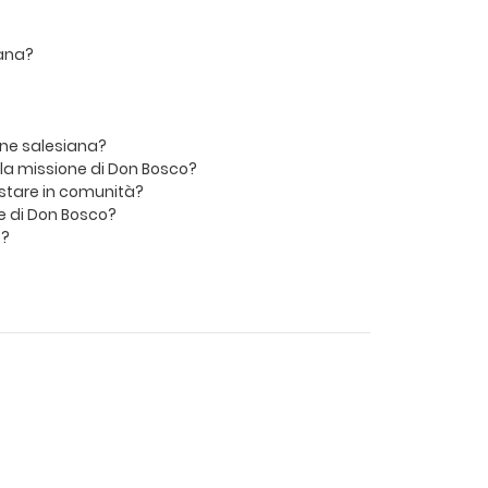
iana?
ione salesiana?
ella missione di Don Bosco?
stare in comunità?
e di Don Bosco?
o?