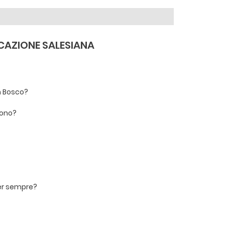
CAZIONE SALESIANA
n Bosco?
sono?
?
er sempre?