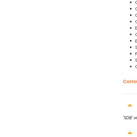
Cons
'SDB' v