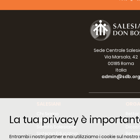
I 'Sal
person
Pisana 
Sede Centrale Sales
Via Marsala, 42
00185 Roma
I Sale
Italia
campo 
admin@sdb.or
Lo sco
SALESIANI
ORGA
ai gio
Chi Siamo
Rettor
La tua privacy è important
Don Bosco
Consig
Santità Salesiana
Dicast
Sistema Educativo
Region
Qui c'
Entrambi i nostri partner e noi utilizziamo i cookie sul nostro