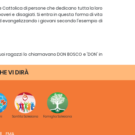
e Cattolica di persone che dedicano tutta la loro
overi e disagiati. Si entra in questa forma di vita
ed evangelizzando i giovani secondo l'esempio di
suoi ragazzi lo chiamavano DON BOSCO e 'DON' in
he ai nostri giorni. Egli fondò una Congregazione
i chiamò coloro che 'lo vollero seguire', Salesiani,
HE VI DIRÀ
ell'Italia del Nord, dove nacque Don Bosco. Egli
e che i suoi collaboratori ne imitassero la sua
Don Bosco'?
co di Sales, dottore della Chiesa Cattolica, diede
ni
Santita Salesiana
Famiglia Salesiana
ta come 'Spiritualità Salesiana'. Ci sono gruppi
i'. Il titolo 'Salesiani di Don Bosco' si riferisce a
 lo stile e carisma di Don Bosco.
FMA