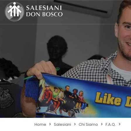
>
>
>
>
Home
Salesiani
Chi Siamo
F.A.Q.