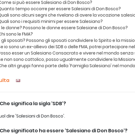
Come si può essere Salesiano di Don Bosco?
Quanto tempo occorre per essere Salesiani di Don Bosco?
Quali sono alcuni segni che rivelano di avere la vocazione sales
Quali sono i requisiti minimi per essere Salesiano?
E le donne? Possono le donne essere Salesiane di Don Bosco?
Chi sono le FMA?
E gli sposati? Possono gli sposati condividere lo Spirito e la miss
Se io sono un ex-allievo dei SDB o delle FMA, potrei partecipare n
Posso esser un Salesiano Consacrato e vivere nel mondo senza 
Se non sono cattolico, posso ugualmente condividere la Mission
Che altri gruppi fanno parte della 'Famiglia Salesiana' nel mond
ulta
Che significa la sigla 'SDB'?
uol dire 'Salesiani di Don Bosco'.
Che significato ha essere 'Salesiano di Don Bosco'?