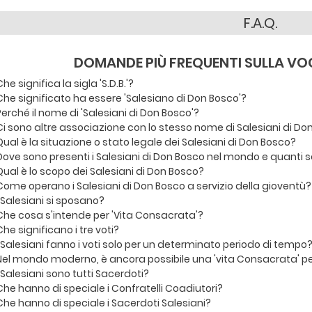
F.A.Q.
DOMANDE PIÙ FREQUENTI SULLA VO
Che significa la sigla 'S.D.B.'?
Che significato ha essere 'Salesiano di Don Bosco'?
Perché il nome di 'Salesiani di Don Bosco'?
Ci sono altre associazione con lo stesso nome di Salesiani di Do
Qual è la situazione o stato legale dei Salesiani di Don Bosco?
Dove sono presenti i Salesiani di Don Bosco nel mondo e quanti 
Qual è lo scopo dei Salesiani di Don Bosco?
Come operano i Salesiani di Don Bosco a servizio della gioventù?
I Salesiani si sposano?
Che cosa s'intende per 'Vita Consacrata'?
Che significano i tre voti?
I Salesiani fanno i voti solo per un determinato periodo di tempo
Nel mondo moderno, è ancora possibile una 'vita Consacrata' p
I Salesiani sono tutti Sacerdoti?
Che hanno di speciale i Confratelli Coadiutori?
Che hanno di speciale i Sacerdoti Salesiani?