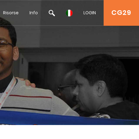
CG29
Risorse
Info
LOGIN