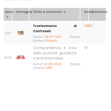
Anno
Immagine
Titolo e Contenuti
Visite
Download
7062
Trasferimento di
Confratelli
2021
Data |
29-07-2021
Parola
chiave |
Vicario
Corrispondenza e invio
117
delle pratiche giuridiche
2020
e amministrative
Data |
01-05-2020
Parola
chiave |
VRM