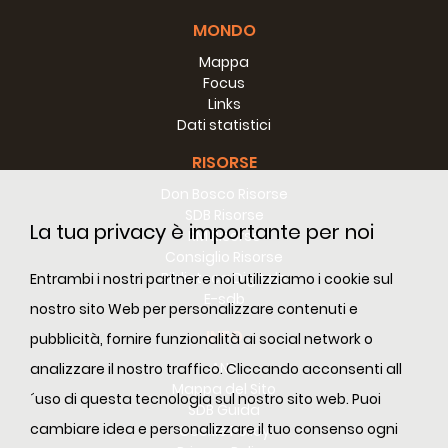
MONDO
Mappa
Focus
Links
Dati statistici
RISORSE
Don Bosco Risorse
SDB Risorse
La tua privacy è importante per noi
RM Risorse
Consiglio Risorse
Biblioteca Digitale
Entrambi i nostri partner e noi utilizziamo i cookie sul
E-sdb
nostro sito Web per personalizzare contenuti e
INFO
pubblicità, fornire funzionalità ai social network o
ANS
analizzare il nostro traffico. Cliccando acconsenti all
Mappa del Sito
´uso di questa tecnologia sul nostro sito web. Puoi
SDB Guida
cambiare idea e personalizzare il tuo consenso ogni
Cookie Policy