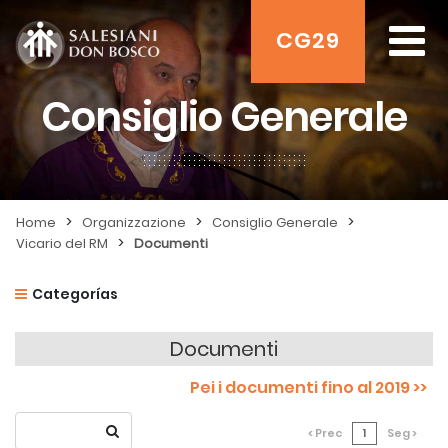
CG29
Consiglio Generale
>
>
>
Home
Organizzazione
Consiglio Generale
>
Vicario del RM
Documenti
Categorías
Documenti
Pei i documenti fino al 2019 >>
< Prec
1
Seg >