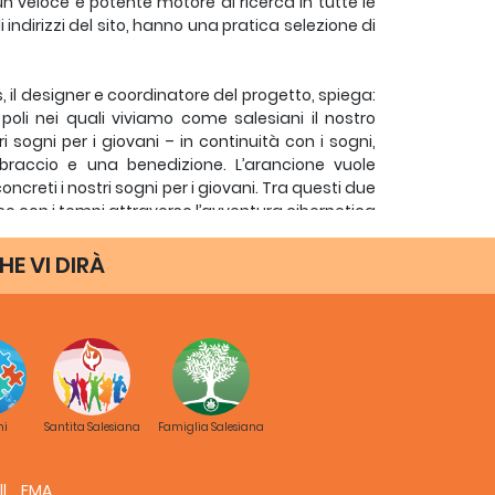
n veloce e potente motore di ricerca in tutte le
 indirizzi del sito, hanno una pratica selezione di
s, il designer e coordinatore del progetto, spiega:
oli nei quali viviamo come salesiani il nostro
i sogni per i giovani – in continuità con i sogni,
braccio e una benedizione. L’arancione vuole
concreti i nostri sogni per i giovani. Tra questi due
so con i tempi attraverso l’avventura cibernetica
HE VI DIRÀ
edia Servizi – impresa che ha compreso bene le
ttori costituita da 14 Salesiani di tutto il globo
ia, Italia, Francia, Belgio, Spagna, Brasile e
ni
Santita Salesiana
Famiglia Salesiana
spera che entro la fine di luglio funzioni come un
e i membri della Famiglia Salesiana.
FMA