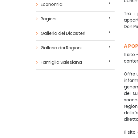
carism
Economia
Tra i 
Regioni
appart
Don Pi
Galleria dei Dicasteri
A POP
Galleria dei Regioni
Il sit
conten
Famiglia Salesiana
Offre 
inform
genera
dei su
second
region
delle ‘
dirett
Il sit