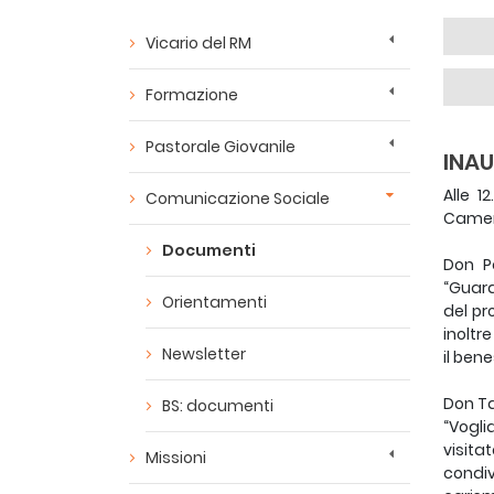
Vicario del RM
Formazione
Pastorale Giovanile
INA
Alle 1
Comunicazione Sociale
Camere
Documenti
Don P
“Guar
Orientamenti
del pr
inoltr
Newsletter
il ben
Don Ta
BS: documenti
“Vogli
visita
Missioni
condiv