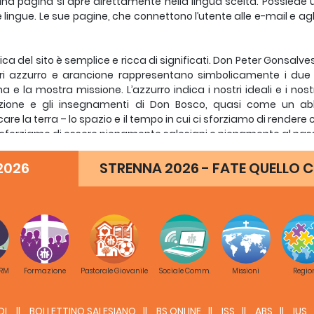
na pagina si apre direttamente nella lingua scelta. Possiede u
 lingue. Le sue pagine, che connettono l’utente alle e-mail e agli
tica del sito è semplice e ricca di significati. Don Peter Gonsalve
ori azzurro e arancione rappresentano simbolicamente i due p
a e la mostra missione. L’azzurro indica i nostri ideali e i nostr
irazione e gli insegnamenti di Don Bosco, quasi come un ab
care la terra – lo spazio e il tempo in cui ci sforziamo di rendere 
ci sforziamo di essere pienamente salesiani e pienamente al pas
o rinnovato”.
2026
STRENNA 2026 - FATE QUELLO C
uzione tecnica del progetto è stata portata avanti da Iperm
ze dei salesiani, già coinvolta nella creazione del vecchio sito.
duzioni in 5 lingue sono state portate avanti da una rete di tradu
municavano quotidianamente da nazioni diverse come Fiji, Ind
a.
 RM
Formazione
Pastorale Giovanile
Sociale Comm.
Missioni
Regio
imo giorno di inaugurazione il sito ha registrato 843 accessi. Si 
e che offra molti e avanzati servizi specialmente per i salesiani 
DL
BOLLETTINO SALESIANO
BS ONLINE
ISS
ABS
IUS