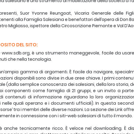
a salesiano e uno strumento di mobilitazione della società a fav
presenti, Suor Yvonne Reungoat, Vicaria Generale delle Figlie
enenti alla Famiglia Salesiana e benefattori dell’opera di Don B
etro Migliasso, ispettore della Circoscrizione Piemonte e Val D’Aos
OSITO DEL SITO:
o - www.sdb.org, è uno strumento maneggevole, facile da usare,
uti che nella tecnologia.
un’ampia gamma di argomenti. È facile da navigare, specialm
azioni disponibili sono divise in due aree chiave. I primi conten
le (dalla semplice conoscenza dei salesiani, della loro storia, dell
oi componenti come famiglia di 21 gruppi, e un invito a parteci
i contenuti di informazione riguardano la loro organizzazione
i nelle quali operano e i documenti ufficiali). In questa secon
risorse’ tra i membri delle diverse nazioni. La sezione dei Link off
amente in connessione con i siti-web salesiani di tutto il mondo.
o è anche tecnicamente ricco. È veloce nel downloading. È dis