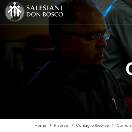
>
>
>
Home
Risorse
Consiglio Risorse
Comunic