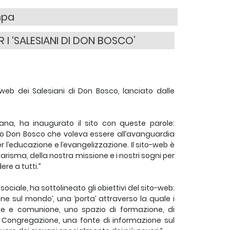
mpa
 ‘SALESIANI DI DON BOSCO’
-web dei Salesiani di Don Bosco, lanciato dalle
na, ha inaugurato il sito con queste parole:
o Don Bosco che voleva essere all’avanguardia
 l’educazione e l’evangelizzazione. Il sito-web è
carisma, della nostra missione e i nostri sogni per
re a tutti.”
iale, ha sottolineato gli obiettivi del sito-web:
e sul mondo’, una ‘porta’ attraverso la quale i
one e comunione, uno spazio di formazione, di
a Congregazione, una fonte di informazione sul