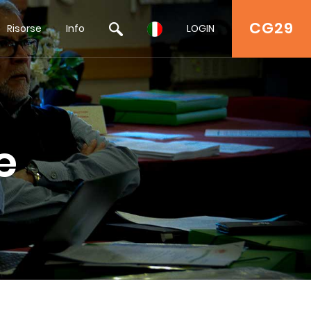
CG29
Risorse
Info
LOGIN
e