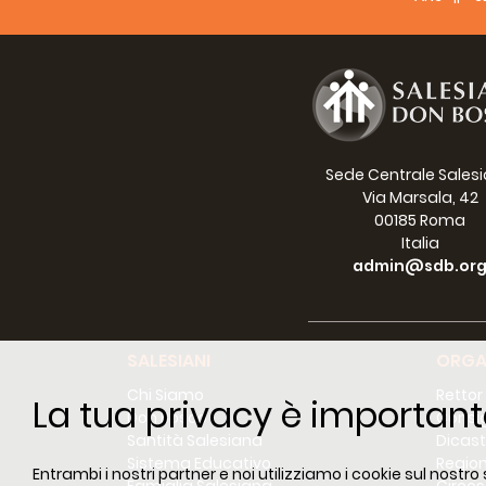
LA RI
Sono st
Tra il
Salesi
del s
Sede Centrale Sales
Via Marsala, 42
Il 29 
00185 Roma
spiega
Italia
all’an
admin@sdb.or
15 riuni
Inoltr
tirocin
SALESIANI
ORGA
compre
differ
Chi Siamo
Rettor
La tua privacy è important
study
Don Bosco
Consig
Santità Salesiana
Dicast
I cinqu
Sistema Educativo
Region
Entrambi i nostri partner e noi utilizziamo i cookie sul nostro