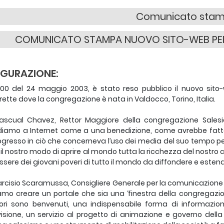
Comunicato sta
COMUNICATO STAMPA NUOVO SITO-WEB PER I
UGURAZIONE:
2.00 del 24 maggio 2003, è stato reso pubblico il nuovo sito
tte dove la congregazione è nata in Valdocco, Torino, Italia.
ascual Chavez, Rettor Maggiore della congregazione Salesia
diamo a Internet come a una benedizione, come avrebbe fatt
ogresso in ciò che concerneva l’uso dei media del suo tempo per
e il nostro modo di aprire al mondo tutta la ricchezza del nostro 
essere dei giovani poveri di tutto il mondo da diffondere e estende
rcisio Scaramussa, Consigliere Generale per la comunicazione soc
amo creare un portale che sia una ‘finestra della congregazion
tori sono benvenuti, una indispensabile forma di informazi
isione, un servizio al progetto di animazione e governo dell