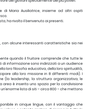
ore dei giovani specialmente dei più poveri.”
 di Maria Ausiliatrice, insieme ad altri ospiti
osco.
ta, ha rivolto il benvenuto ai presenti.
 con alcune interessanti caratteristiche sia nei
ente quando il fruitore comprende che tutte le
uti di informazione sono indirizzati a un audience
a loro filosofia educativa, della loro spiritualità,
pare alla loro missione in 8 differenti modi). I
 (la leadership, la struttura organizzativa, le
da area è inserito uno spazio per la condivisione
re un’enorme lista di siti – circa 800 – che mettono
ponibile in cinque lingue, con il vantaggio che