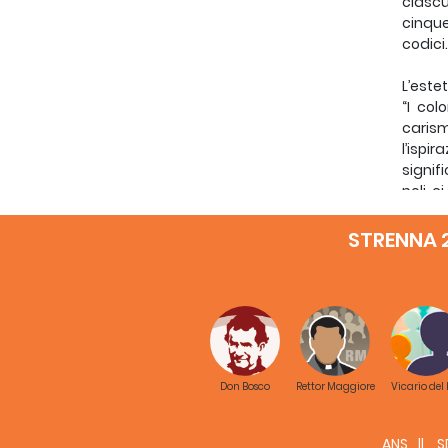
ciascu
cinque
codici.
L’este
“I col
carism
l’isp
signifi
poli, 
del sit
STRENNA 
L’esec
esigen
Le tra
che co
Irland
Don Bosco
Rettor Maggiore
Vicario del
Nel pr
portal
ANS
S