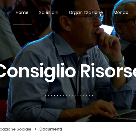
Home
Salesiani
Organizzazione
Mondo
Consiglio Risors
>
azione Sociale
Documenti