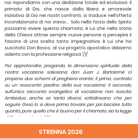
noi rispondiamo con una dedizione totale ed esclusiva. Il
primato di Dio, che nasce dalla libera e amorevole
iniziativa di Dio nei nostri confronti, si traduce nell’offerta
incondizionata di noi stessi…. Solo nella forza dello Spirito
possiamo vivere questa chiamata; è Lui che nella storia
della Chiesa attrae sempre nuove persone a percepire il
fascino di una scelta tanto impegnativa; è Lui che ha
suscitato Don Bosco, al cui progetto apostolico abbiamo
aderito con la professione religiosa
”.
[1]
Per approfondire, pregando, la dimensione spirituale della
nostra vocazione salesiana, don Juan J. Bartolomé ci
propone due schemi di preghiera orante: il primo, centrato
su un resoconto paolino della sua vocazione; il secondo,
sull’unico racconto evangelico di vocazione non riuscita.
Ambedue, anche se tanto diversi, sottolineano che per
seguire Gesù lo si deve prima trovare per poi lasciare tutto
quanto, pure quello che è buono per il chiamato, sia la legge
di Dio siano i beni di Dio.
Raccontando ai galati l’origine della sua vocazione Paolo
STRENNA 2026
svela loro la ragione essenziale della sua passione