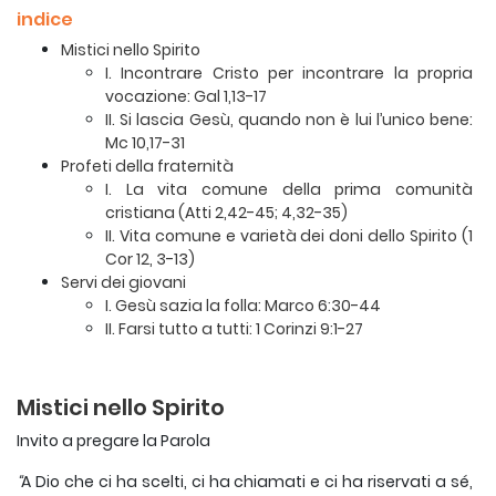
indice
Mistici nello Spirito
I. Incontrare Cristo per incontrare la propria
vocazione: Gal 1,13-17
II. Si lascia Gesù, quando non è lui l’unico bene:
Mc 10,17-31
Profeti della fraternità
I. La vita comune della prima comunità
cristiana (Atti 2,42-45; 4,32-35)
II. Vita comune e varietà dei doni dello Spirito (1
Cor 12, 3-13)
Servi dei giovani
I. Gesù sazia la folla: Marco 6:30-44
II. Farsi tutto a tutti: 1 Corinzi 9:1-27
Mistici nello Spirito
Invito a pregare la Parola
“
A Dio che ci ha scelti, ci ha chiamati e ci ha riservati a sé,