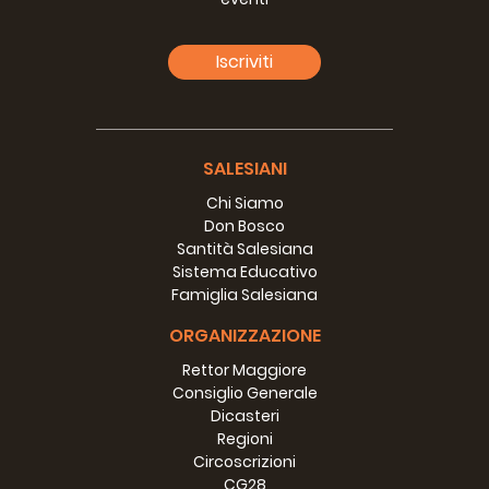
e Patagoni».
[385] Dopo aver spiegato ciò che si era fatto, aggiunge:
Iscriviti
«Mentre alcuni si occupano così ad insegnare arti,
mestieri e l'agricoltura alle co­lonie costituite, altri
continuano ad avanzare tra i selvaggi per cate­chizzarli, e,
se possibile, fondare colonie nelle regioni più interne del
deserto» 33
SALESIANI
Chi Siamo
E in una lettera a don Bodrato dice come era stato mosso
Don Bosco
«ad ac­cettare... l'offerta delle missioni destinate alla
Santità Salesiana
civilizzazione ed evan­gelizzazione degli abitanti in quelle
Sistema Educativo
vaste ed incolte regioni» e come «nel desiderio di rendere
Famiglia Salesiana
ognor più stabile l'opera civilizzatrice tra quei popoli e
quindi agevolare fra gli Indi la cognizione e la pratica delle
ORGANIZZAZIONE
arti, dei mestieri, dell'agricoltura» si era recato dal S.
Padre.34
Rettor Maggiore
Consiglio Generale
Una formula sempre valida
Dicasteri
Sull'esempio di Don Bosco, la nostra collaborazione per lo
Regioni
svi­luppo è principalmente la educazione, la qualificazione
Circoscrizioni
e formazione degli uomini, che sono i fattori principali dello
CG28