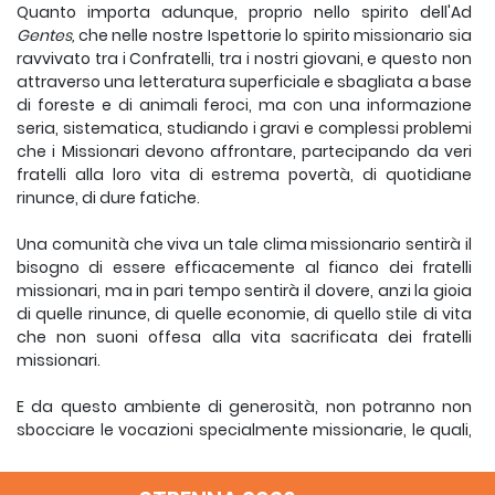
Quanto importa adunque, proprio nello spirito dell'Ad
Gentes,
che nelle nostre Ispettorie lo spirito missionario sia
ravvivato tra i Confra­telli, tra i nostri giovani, e questo non
attraverso una letteratura super­ficiale e sbagliata a base
di foreste e di animali feroci, ma con una informazione
seria, sistematica, studiando i gravi e complessi proble­mi
che i Missionari devono affrontare, partecipando da veri
fratelli al­la loro vita di estrema povertà, di quotidiane
rinunce, di dure fatiche.
Una comunità che viva un tale clima missionario sentirà il
bi­sogno di essere efficacemente al fianco dei fratelli
missionari, ma in pari tempo sentirà il dovere, anzi la gioia
di quelle rinunce, di quelle economie, di quello stile di vita
che non suoni offesa alla vita sacrifi­cata dei fratelli
missionari.
E da questo ambiente di generosità, non potranno non
sbocciare le vocazioni specialmente missionarie, le quali,
conviene ricordarlo, non possono fiorire in un clima di
mediocrità e di comodismo.