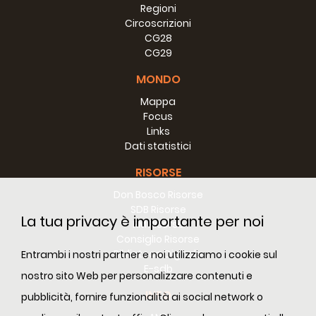
Regioni
Circoscrizioni
CG28
CG29
MONDO
Mappa
Focus
Links
Dati statistici
RISORSE
Don Bosco Risorse
SDB Risorse
La tua privacy è importante per noi
RM Risorse
Consiglio Risorse
Biblioteca Digitale
Entrambi i nostri partner e noi utilizziamo i cookie sul
E-sdb
nostro sito Web per personalizzare contenuti e
INFO
pubblicità, fornire funzionalità ai social network o