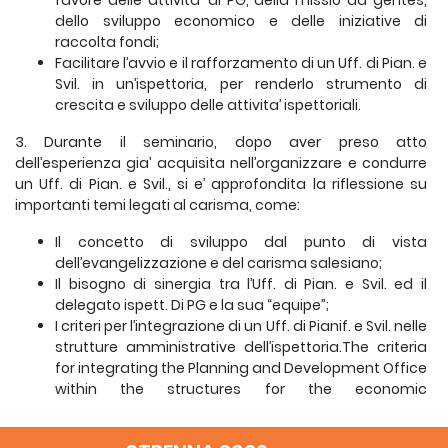
favore delle attivita’ di PG, della missio ad gentes,
dello sviluppo economico e delle iniziative di
raccolta fondi;
Facilitare l’avvio e il rafforzamento di un Uff. di Pian. e
Svil. in un’ispettoria, per renderlo strumento di
crescita e sviluppo delle attivita’ ispettoriali.
3. Durante il seminario, dopo aver preso atto
dell’esperienza gia’ acquisita nell’organizzare e condurre
un Uff. di Pian. e Svil., si e’ approfondita la riflessione su
importanti temi legati al carisma, come:
Il concetto di sviluppo dal punto di vista
dell’evangelizzazione e del carisma salesiano;
Il bisogno di sinergia tra l’Uff. di Pian. e Svil. ed il
delegato ispett. Di PG e la sua “equipe”;
I criteri per l’integrazione di un Uff. di Pianif. e Svil. nelle
strutture amministrative dell’ispettoria.The criteria
for integrating the Planning and Development Office
within the structures for the economic
administration of the province.
Ad un livello piu’ concreto si e’ discusso su: