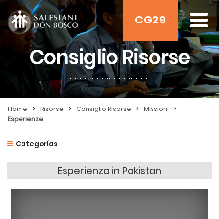
CG29
Consiglio Risorse
>
>
>
>
Home
Risorse
Consiglio Risorse
Missioni
Esperienze
Categorías
Esperienza in Pakistan