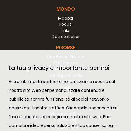
MONDO
Mappa
Focus
Links
Dati statistici
RISORSE
Don Bosco Risorse
SDB Risorse
La tua privacy è importante per noi
RM Risorse
Consiglio Risorse
Biblioteca Digitale
Entrambi i nostri partner e noi utilizziamo i cookie sul
E-sdb
nostro sito Web per personalizzare contenuti e
INFO
pubblicità, fornire funzionalità ai social network o
ANS
analizzare il nostro traffico. Cliccando acconsenti all
Mappa del Sito
´uso di questa tecnologia sul nostro sito web. Puoi
SDB Guida
cambiare idea e personalizzare il tuo consenso ogni
Cookie Policy