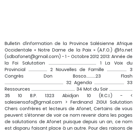
Bulletin d’information de la Province Salésienne Afrique
Occidentale « Notre Dame de la Paix » (A.F.O.) @fo.net
(sdbafonet@gmail.com) - 1 - Octobre 2012 2013: Année de
la Foi Salutation ................................................... 1 La Voix du
Provincial .................... 2 Nouvelles de Famille ..................... 3
Congrès Don Bosco……….23 Flash
............................................................... 32 Agenda ................................ 33
Ressources ............................................... 34 Mot du Soir .........................
35 10 B.P. 1323 Abidjan 10 (R.C.I.) - <
salesiensafo@gmail.com > Ferdinand ZIGUI Salutation
Chers confrères et lecteurs de Afonet, Certains de vous
peuvent s’étonner de voir ce nom revenir dans les pages
de salutations de Afonet puisque depuis un an, ce nom
est disparu faisant place à un autre. Pour des raisons de
force majeur, vous retrouverez ce nom pour un temps ; le