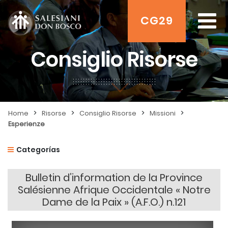
CG29
Consiglio Risorse
>
>
>
>
Home
Risorse
Consiglio Risorse
Missioni
Esperienze
Categorías
Bulletin d’information de la Province
Salésienne Afrique Occidentale « Notre
Dame de la Paix » (A.F.O.) n.121