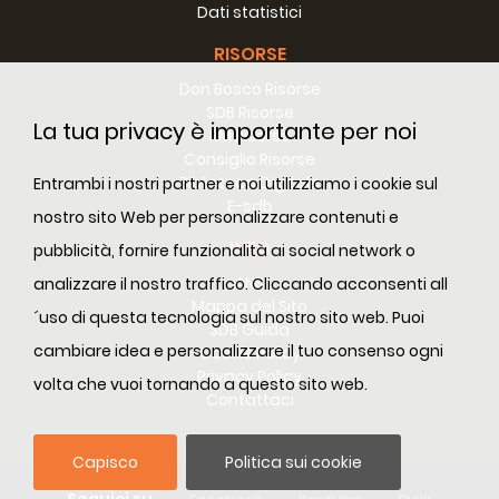
Dati statistici
RISORSE
Don Bosco Risorse
SDB Risorse
La tua privacy è importante per noi
RM Risorse
Consiglio Risorse
Biblioteca Digitale
Entrambi i nostri partner e noi utilizziamo i cookie sul
E-sdb
nostro sito Web per personalizzare contenuti e
INFO
pubblicità, fornire funzionalità ai social network o
ANS
analizzare il nostro traffico. Cliccando acconsenti all
Mappa del Sito
´uso di questa tecnologia sul nostro sito web. Puoi
SDB Guida
cambiare idea e personalizzare il tuo consenso ogni
Cookie Policy
Privacy Policy
volta che vuoi tornando a questo sito web.
Contattaci
Capisco
Politica sui cookie