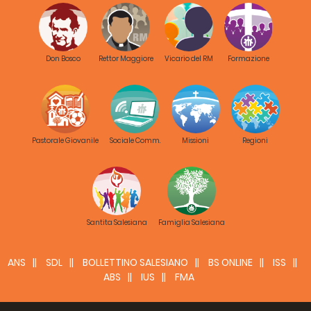
Don Bosco
Rettor Maggiore
Vicario del RM
Formazione
Pastorale Giovanile
Sociale Comm.
Missioni
Regioni
Santita Salesiana
Famiglia Salesiana
ANS
SDL
BOLLETTINO SALESIANO
BS ONLINE
ISS
ABS
IUS
FMA