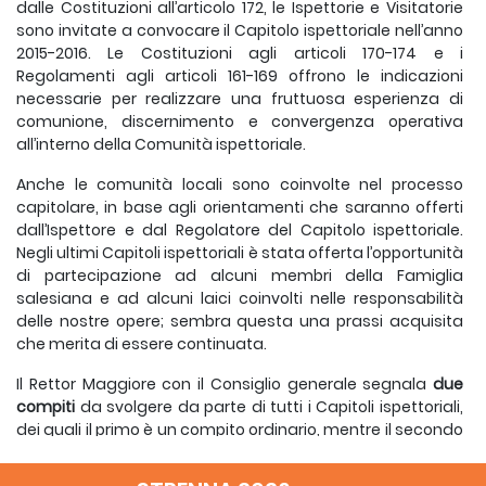
dalle Costituzioni all’articolo 172, le Ispettorie e Visitatorie
sono invitate a convocare il Capitolo ispettoriale nell’anno
2015-2016. Le Costituzioni agli articoli 170-174 e i
Regolamenti agli articoli 161-169 offrono le indicazioni
necessarie per realizzare una fruttuosa esperienza di
comunione, discernimento e convergenza operativa
all’interno della Comunità ispettoriale.
Anche le comunità locali sono coinvolte nel processo
capitolare, in base agli orientamenti che saranno offerti
dall’Ispettore e dal Regolatore del Capitolo ispettoriale.
Negli ultimi Capitoli ispettoriali è stata offerta l’opportunità
di partecipazione ad alcuni membri della Famiglia
salesiana e ad alcuni laici coinvolti nelle responsabilità
delle nostre opere; sembra questa una prassi acquisita
che merita di essere continuata.
Il Rettor Maggiore con il Consiglio generale segnala
due
compiti
da svolgere da parte di tutti i Capitoli ispettoriali,
dei quali il primo è un compito ordinario, mentre il secondo
è un compito specifico: “
Attuazione del CG27
” e “
Ridisegno
delle presenze salesiane dell’Ispettoria
”. Questi sono i titoli