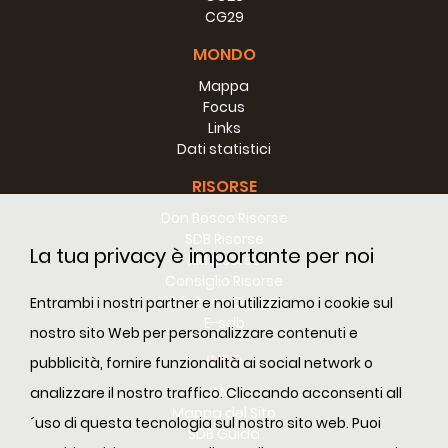
CG29
MONDO
Mappa
Focus
Links
Dati statistici
RISORSE
Don Bosco Risorse
SDB Risorse
La tua privacy è importante per noi
RM Risorse
Consiglio Risorse
Biblioteca Digitale
Entrambi i nostri partner e noi utilizziamo i cookie sul
E-sdb
nostro sito Web per personalizzare contenuti e
INFO
pubblicità, fornire funzionalità ai social network o
ANS
analizzare il nostro traffico. Cliccando acconsenti all
Mappa del Sito
´uso di questa tecnologia sul nostro sito web. Puoi
SDB Guida