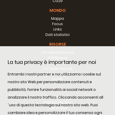
CG29
MONDO
Mappa
Focus
Links
Dati statistici
RISORSE
Don Bosco Risorse
SDB Risorse
La tua privacy è importante per noi
RM Risorse
Consiglio Risorse
Biblioteca Digitale
Entrambi i nostri partner e noi utilizziamo i cookie sul
E-sdb
nostro sito Web per personalizzare contenuti e
INFO
pubblicità, fornire funzionalità ai social network o
ANS
analizzare il nostro traffico. Cliccando acconsenti all
Mappa del Sito
´uso di questa tecnologia sul nostro sito web. Puoi
SDB Guida
cambiare idea e personalizzare il tuo consenso ogni
Cookie Policy