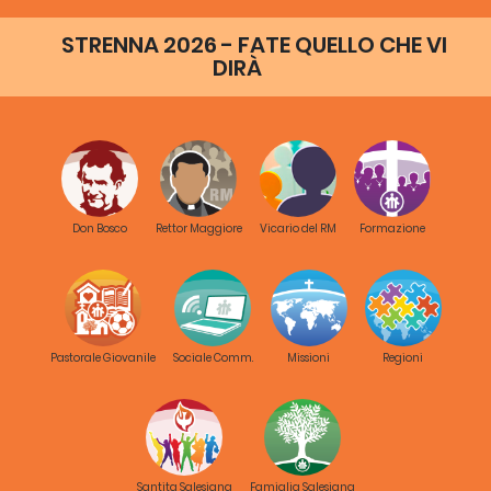
STRENNA 2026 - FATE QUELLO CHE VI
DIRÀ
Don Bosco
Rettor Maggiore
Vicario del RM
Formazione
Pastorale Giovanile
Sociale Comm.
Missioni
Regioni
Santita Salesiana
Famiglia Salesiana