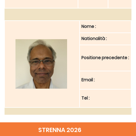
Nome :
D
Nationalità :
I
D
Positione precedente :
C
j
Email :
+
Tel :
Nome :
D
STRENNA 2026