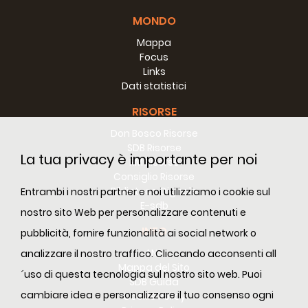
MONDO
Mappa
Focus
Links
Dati statistici
RISORSE
Don Bosco Risorse
SDB Risorse
La tua privacy è importante per noi
RM Risorse
Consiglio Risorse
Biblioteca Digitale
Entrambi i nostri partner e noi utilizziamo i cookie sul
E-sdb
nostro sito Web per personalizzare contenuti e
INFO
pubblicità, fornire funzionalità ai social network o
ANS
analizzare il nostro traffico. Cliccando acconsenti all
Mappa del Sito
´uso di questa tecnologia sul nostro sito web. Puoi
SDB Guida
cambiare idea e personalizzare il tuo consenso ogni
Cookie Policy