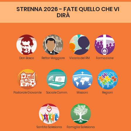
Nationalità :
I
STRENNA 2026 - FATE QUELLO CHE VI
D
DIRÀ
Positione precedente :
c
g
Email :
+
Don Bosco
Rettor Maggiore
Vicario del RM
Formazione
Tel :
< Prec
1
Seg >
Pastorale Giovanile
Sociale Comm.
Missioni
Regioni
Anno
Immagine
Titolo e Contenuti
Visite
Download
5260
Coordinatori Regionali di
Formazione
Santita Salesiana
Famiglia Salesiana
2017