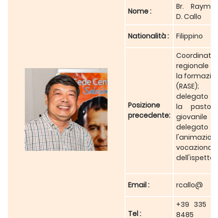
Br. Raymo
Nome :
D. Callo
Nationalità :
Filippino
Coordinato
regionale p
la formazio
(RASE);
delegato p
Posizione
la pastora
precedente:
giovanile
delegato p
l'animazion
vocazional
dell'ispettor
Email :
rcallo@
+39 335 8
Tel :
8485