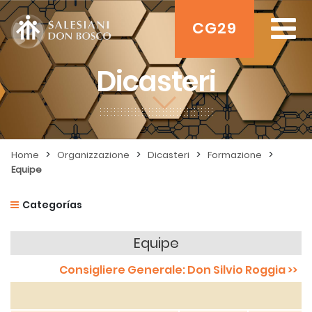
CG29
Dicasteri
>
>
>
>
Home
Organizzazione
Dicasteri
Formazione
Equipe
Categorías
Equipe
Consigliere Generale: Don Silvio Roggia >>