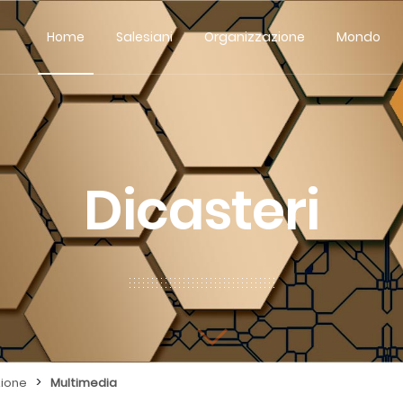
Home
Salesiani
Organizzazione
Mondo
Dicasteri
>
ione
Multimedia