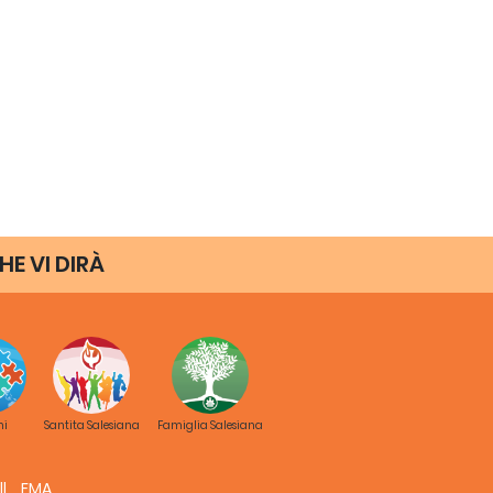
HE VI DIRÀ
ni
Santita Salesiana
Famiglia Salesiana
FMA