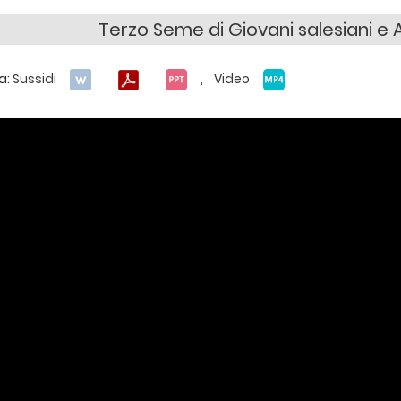
Terzo Seme di Giovani salesiani
a:
Sussidi
, Video