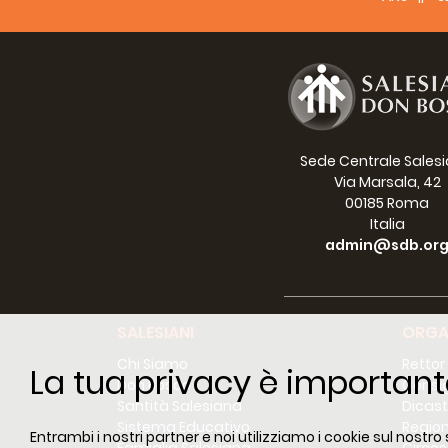
Sede Centrale Sales
Via Marsala, 42
00185 Roma
Italia
admin@sdb.or
SALESIANI
ORGA
Chi Siamo
Rettor
La tua privacy è important
Don Bosco
Consig
Santità Salesiana
Dicast
Sistema Educativo
Region
Entrambi i nostri partner e noi utilizziamo i cookie sul nostro