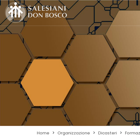
>
>
>
Home
Organizzazione
Dicasteri
Formaz