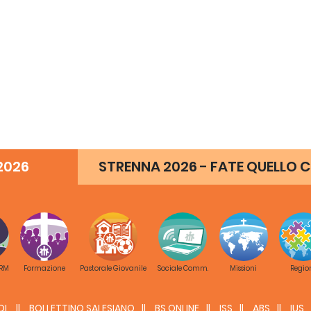
2026
STRENNA 2026 - FATE QUELLO C
 RM
Formazione
Pastorale Giovanile
Sociale Comm.
Missioni
Regio
DL
BOLLETTINO SALESIANO
BS ONLINE
ISS
ABS
IUS