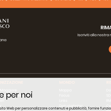
RIM
Iscriviti alla nostr
iana
g
NIZZAZIONE
MONDO
RI
 Maggiore
Mappa
Do
e per noi
lio Generale
Focus
SD
eri
Links
RM
i
Dati statistici
Co
 sito Web per personalizzare contenuti e pubblicità, fornire funzion