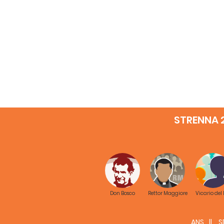
STRENNA 
Don Bosco
Rettor Maggiore
Vicario del
ANS
S