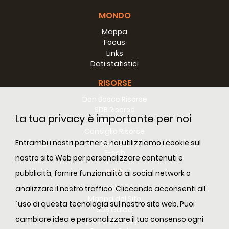
Anno:
Durata:
2009
19m
MONDO
Mappa
Focus
Links
Dati statistici
Un grande laboratorio per la vita (siria)
Anno:
Durata:
2009
13m
RISORSE
Don Bosco Risorse
SDB Risorse
La tua privacy è importante per noi
RM Risorse
Consiglio Risorse
Biblioteca Digitale
Entrambi i nostri partner e noi utilizziamo i cookie sul
Zeffirino: santo e nostro
E-sdb
nostro sito Web per personalizzare contenuti e
Anno:
Durata:
2009
16m
INFO
pubblicità, fornire funzionalità ai social network o
ANS
analizzare il nostro traffico. Cliccando acconsenti all
Mappa del Sito
´uso di questa tecnologia sul nostro sito web. Puoi
SDB Guida
cambiare idea e personalizzare il tuo consenso ogni
Cookie Policy