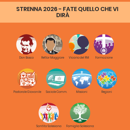
STRENNA 2026 - FATE QUELLO CHE VI
DIRÀ
I BAMBINI DELLO TSUNAMI
Anno:
Durata:
2010
12m
Don Bosco
Rettor Maggiore
Vicario del RM
Formazione
LA GENTE DELLE MONTAGNE
Anno:
Durata:
2010
15m
Pastorale Giovanile
Sociale Comm.
Missioni
Regioni
LE SCUOLE DI BANGKOK
Anno:
Durata:
2010
12m
Santita Salesiana
Famiglia Salesiana