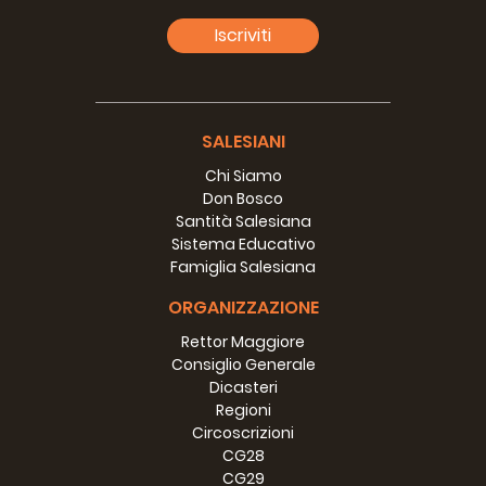
Iscriviti
HADATH BAALBEK, Costruendo insieme il futuro
SALESIANI
Anno:
Durata:
2009
22m
Chi Siamo
Don Bosco
Santità Salesiana
Sistema Educativo
Famiglia Salesiana
IO SONO CON VOI : DOMISAL 2010
ORGANIZZAZIONE
Anno:
Durata:
2009
49m
Rettor Maggiore
Consiglio Generale
Dicasteri
Regioni
Circoscrizioni
CG28
LA PASTORALE DEL DINGI
CG29