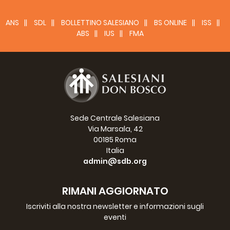
ANS
SDL
BOLLETTINO SALESIANO
BS ONLINE
ISS
ABS
IUS
FMA
Benvenuto a casa - il progetto di don bosco
Anno:
Durata:
2009
17m
Sede Centrale Salesiana
Con Dio lungo il rio Marañon
Via Marsala, 42
Anno:
Durata:
2009
22m
00185 Roma
Italia
admin@sdb.org
RIMANI AGGIORNATO
Iscriviti alla nostra newsletter e informazioni sugli
Don Bosco a Odessa 50 anni al servizio dei giovani
eventi
Anno:
Durata:
2009
20m