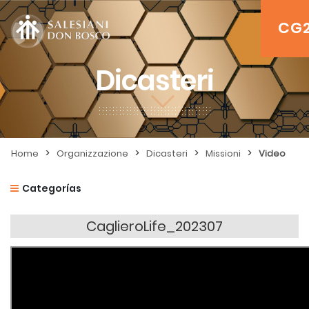
CG
Dicasteri
>
>
>
>
Home
Organizzazione
Dicasteri
Missioni
Video
Categorías
CaglieroLife_202307