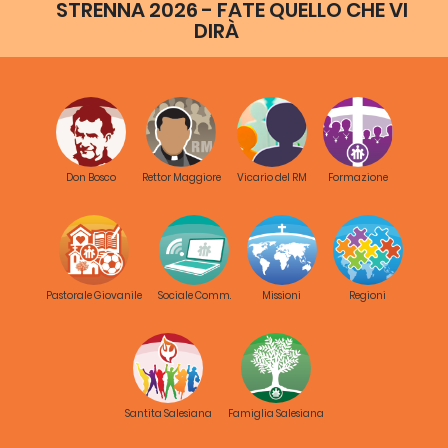
STRENNA 2026 - FATE QUELLO CHE VI
DIRÀ
Don Bosco
Rettor Maggiore
Vicario del RM
Formazione
Pastorale Giovanile
Sociale Comm.
Missioni
Regioni
Santita Salesiana
Famiglia Salesiana