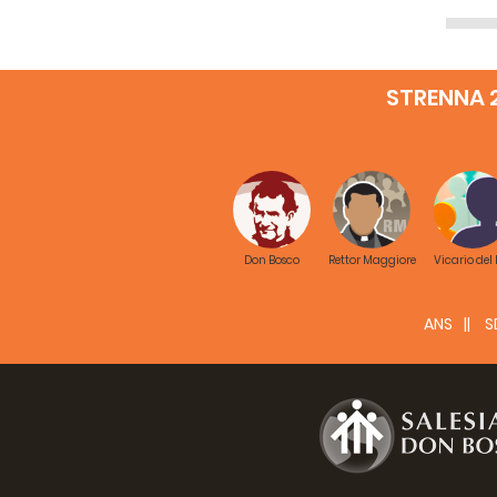
STRENNA 
Don Bosco
Rettor Maggiore
Vicario del
ANS
S