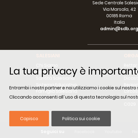
Sede Centrale Sales
Via Marsala, 42
00185 Roma
Italia
admin@sdb.or
SALESIANI
ORGA
Chi Siamo
Rettor
La tua privacy è important
Don Bosco
Consig
Santità Salesiana
Dicast
Sistema Educativo
Region
Entrambi i nostri partner e noi utilizziamo i cookie sul nostro
Famiglia Salesiana
Circos
Cliccando acconsenti all´uso di questa tecnologia sul nostr
CG28
CG29
Capisco
Politica sui cookie
Seguici su
Facebook
Youtube
Fli