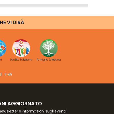
HE VI DIRÀ
ni
Santita Salesiana
Famiglia Salesiana
FMA
ANI AGGIORNATO
a newsletter e informazioni sugli eventi