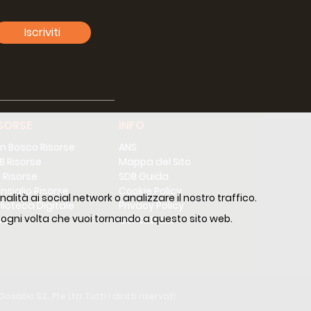
Iscriviti
SORSE
INFO
n Bosco Risorse
ANS
B Risorse
Mappa del Sito
 Risorse
SDB Guida
nsiglio Risorse
Cookie Policy
alità ai social network o analizzare il nostro traffico.
blioteca Digitale
Privacy Policy
 ogni volta che vuoi tornando a questo sito web.
sdb
Contattaci
Dosatic S.L.
Pte Ltd. Tutti i diritti riservati.