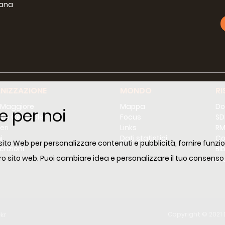
iana
g
NIZZAZIONE
MONDO
RI
 Maggiore
Mappa
Do
e per noi
lio Generale
Focus
SD
eri
Links
RM
i
Dati statistici
Co
 sito Web per personalizzare contenuti e pubblicità, fornire funzion
crizioni
Bi
o sito web. Puoi cambiare idea e personalizzare il tuo consenso
E-
ckr
Copyright © 2021