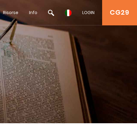
CG29
Risorse
Info
LOGIN