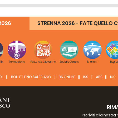
2026
STRENNA 2026 - FATE QUELLO C
 RM
Formazione
Pastorale Giovanile
Sociale Comm.
Missioni
Regio
DL
BOLLETTINO SALESIANO
BS ONLINE
ISS
ABS
IUS
RIM
Iscriviti alla nostr