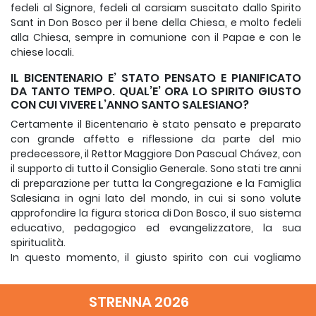
fedeli al Signore, fedeli al carsiam suscitato dallo Spirito
Sant in Don Bosco per il bene della Chiesa, e molto fedeli
alla Chiesa, sempre in comunione con il Papae e con le
chiese locali.
IL BICENTENARIO E’ STATO PENSATO E PIANIFICATO
DA TANTO TEMPO. QUAL’E’ ORA LO SPIRITO GIUSTO
CON CUI VIVERE L’ANNO SANTO SALESIANO?
Certamente il Bicentenario è stato pensato e preparato
con grande affetto e riflessione da parte del mio
predecessore, il Rettor Maggiore Don Pascual Chávez, con
il supporto di tutto il Consiglio Generale. Sono stati tre anni
di preparazione per tutta la Congregazione e la Famiglia
Salesiana in ogni lato del mondo, in cui si sono volute
approfondire la figura storica di Don Bosco, il suo sistema
educativo, pedagogico ed evangelizzatore, la sua
spiritualità.
In questo momento, il giusto spirito con cui vogliamo
vivere questo “
anno santo salesiano
” è di volere rendere più
profondo e reale il nostro modo di seguire il Signore Gesù,
STRENNA 2026
proprio a partire dal carisma suscita da Don Bosco. In