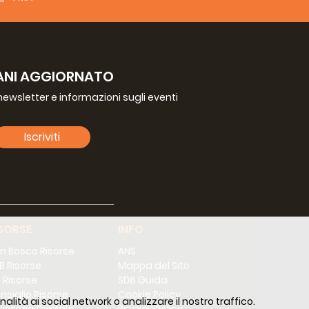
ANI AGGIORNATO
a newsletter e informazioni sugli eventi
Iscriviti
SORSE
INFO
n Bosco Risorse
ANS
B Risorse
Mappa del Sito
 Risorse
SDB Guida
nsiglio Risorse
Cookie Policy
alità ai social network o analizzare il nostro traffico.