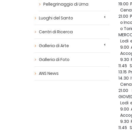
19.00 
Pellegrinaggio di Urna
Cena 
21.00 
Luoghi del Santo
o Inco
o Tori
Centri di Ricerca
MERCO
Lodi e
Galleria di Arte
9.00 A
Accogl
Galleria di Foto
9.30 P
11.45 
13.15 
ANS News
14.30 
Cena 
21.00 
GIOVE
Lodi e
9.00 A
Accogl
9.30 P
11.45 