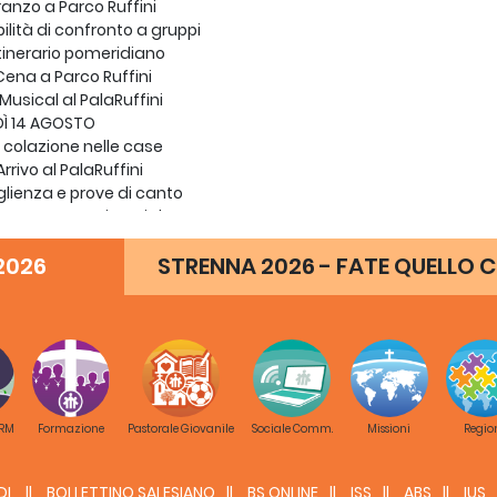
Pranzo a Parco Ruffini
ilità di confronto a gruppi
Itinerario pomeridiano
Cena a Parco Ruffini
Musical al PalaRuffini
DÌ 14 AGOSTO
 colazione nelle case
rrivo al PalaRuffini
ienza e prove di canto
Momento penitenziale
S. Messa
2026
STRENNA 2026 - FATE QUELLO C
Pranzo a Parco Ruffini
Itinerario pomeridiano
Veglia mariana (EN)
ntri per Ispettorie
no by night
al sacco
O 15 AGOSTO
sa e colazione nelle case
 RM
Formazione
Pastorale Giovanile
Sociale Comm.
Missioni
Regio
Arrivi scaglionati a Castelnuovo don Bosco
ienza e visita
DL
BOLLETTINO SALESIANO
BS ONLINE
ISS
ABS
IUS
o al sacco