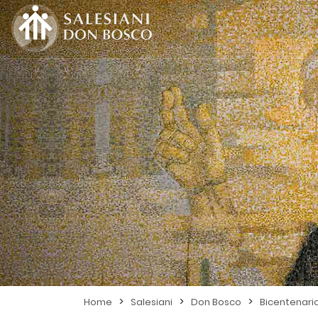
>
>
>
Home
Salesiani
Don Bosco
Bicentenari