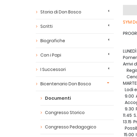
Storia di Don Bosco
SYM Do
Scritti
PROGR
Biografiche
LUNEDÌ
Con i Papi
Pomer
Arrivi
I Successori
Regis
Cena 
MARTE
Bicentenario Don Bosco
Lodi e
9.00 A
Documenti
Accogl
9.30 P
Congresso Storico
11.45 
13.15 
Congresso Pedagogico
Possib
15.00 