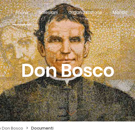
Home
Salesiani
Organizzazione
Mondo
Don Bosco
>
o Don Bosco
Documenti