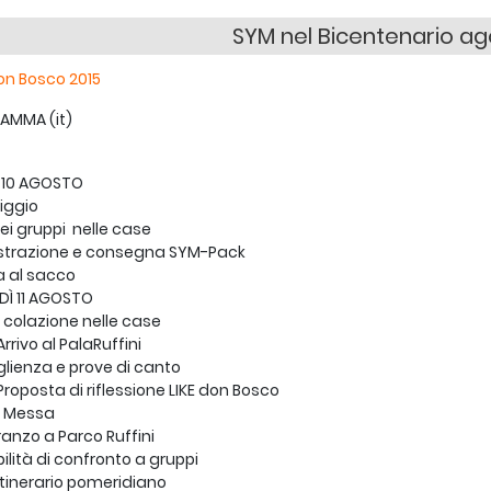
SYM nel Bicentenario ag
n Bosco 2015
AMMA (it)
 10 AGOSTO
iggio
 dei gruppi nelle case
trazione e consegna SYM-Pack
al sacco
DÌ 11 AGOSTO
 colazione nelle case
rrivo al PalaRuffini
ienza e prove di canto
roposta di riflessione LIKE don Bosco
S. Messa
Pranzo a Parco Ruffini
ilità di confronto a gruppi
Itinerario pomeridiano