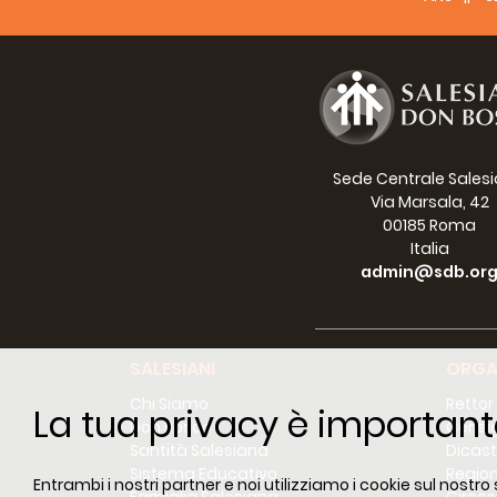
14.30 
Cammi
Arrivo
Visita
19.00
21.00 
Durante
Sede Centrale Sales
Adoraz
Via Marsala, 42
Confes
00185 Roma
Confro
Italia
DOMEN
admin@sdb.or
7.00 
8.00 L
9.30 P
10.00 
SALESIANI
ORGA
Manda
Pranz
Chi Siamo
Rettor
La tua privacy è important
Nel po
Don Bosco
Consig
Santità Salesiana
Dicast
Sistema Educativo
Region
Entrambi i nostri partner e noi utilizziamo i cookie sul nostro