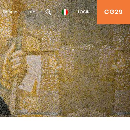
CG29
Risorse
Info
LOGIN