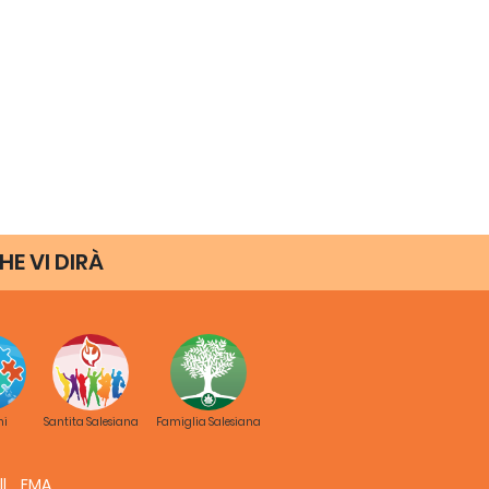
HE VI DIRÀ
ni
Santita Salesiana
Famiglia Salesiana
FMA