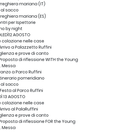
Preghiera mariana (IT)
al sacco
Preghiera mariana (ES)
ntri per Ispettorie
no by night
LEDÌ12 AGOSTO
 colazione nelle case
rrivo a Palazzetto Ruffini
ienza e prove di canto
roposta di riflessione WITH the Young
S. Messa
Pranzo a Parco Ruffini
Itinerario pomeridiano
al sacco
Festa al Parco Ruffini
DÌ 13 AGOSTO
 colazione nelle case
rrivo al PalaRuffini
ienza e prove di canto
roposta di riflessione FOR the Young
S. Messa