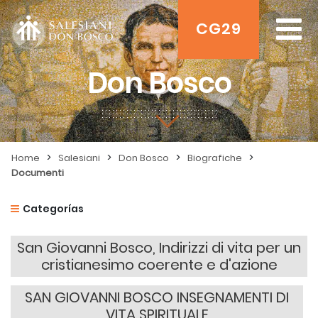
CG29
Don Bosco
>
>
>
>
Home
Salesiani
Don Bosco
Biografiche
Documenti
Categorías
San Giovanni Bosco, Indirizzi di vita per un
cristianesimo coerente e d'azione
SAN GIOVANNI BOSCO INSEGNAMENTI DI
VITA SPIRITUALE