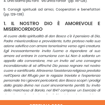
4. Uniti siamo più forti: "Vis unita fortior" (pp. 115-128).
5. Consigli spirituali ad amici, Cooperatori e benefattori
(pp. 129-138).
1. IL NOSTRO DIO È AMOREVOLE E
MISERICORDIOSO
Al cuore della spiritualità di don Bosco c'è il pensiero di Dio,
Padre misericordioso e provvidente, tutto proteso nella sua
azione salvifica con amore tenerissimo verso ogni creatura.
Egli incessantemente invita l'uomo a rispondere al suo
amore ed entrare in comunione con lui. Non è soltanto un
appello alla conversione, ma un invito ad una consegna
incondizionata di sé affinché Dio possa regnare nel nostro
cuore e santificarlo. Attraverso l'assistenza religiosa prestata
nell'Opera del Rifugio per le ragazze traviate e l'esperienza
personale tra i giovani pericolanti, don Bosco scoprì i prodigi
dalla grazia divina nei cuori sinceramente pentiti. Su invito
della marchesa di Barolo, nel 1847 compose un Esercizio di
devozione alla misericordia di Dio, dal quale trascriviamo
due accorate meditazioni.