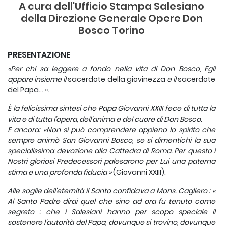
A cura dell'Ufficio Stampa Salesiano
della Direzione Generale Opere Don
Bosco Torino
PRESENTAZIONE
«Per chi sa leggere a fondo nella vita di Don Bosco, Egli
appare insieme il
sacerdote della giovinezza
e il
sacerdote
del Papa... ».
È la felicissima sintesi che Papa Giovanni XXIII fece di tutta la
vita e di tutta l'opera, dell'anima e del cuore di Don Bosco.
E ancora: «Non si può comprendere appieno lo spirito che
sempre animò San Giovanni Bosco, se si dimentichi la sua
specialissima devozione alla Cattedra di Roma. Per questo i
Nostri gloriosi Predecessori palesarono per Lui una paterna
stima e una profonda fiducia »
(Giovanni XXIII).
Alle soglie dell'eternità il Santo confidava a Mons. Cagliero : «
Al Santo Padre dirai quel che sino ad ora fu tenuto come
segreto : che i Salesiani hanno per scopo speciale il
sostenere l'autorità del Papa, dovunque si trovino, dovunque