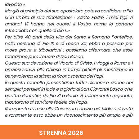
lavorino ».
Ma già al principio del suo apostolato poteva confidare a Pio
IX in un'ora di sua tribolazione: « Santo Padre, i miei figli Vi
amano! Vi hanno nel cuore! Il Vostro nome lo portano
intrecciato con quello di Dio !...».
Per oltre 40 anni della vita del Santo il Romano Pontefice,
nella persona di Pio IX e di Leone XIII, ebbe a passare per
molte prove e tribolazioni : possiamo affermare che esse
toccarono pure il cuore di Don Bosco.
Questa sua devozione al Vicario di Cristo, i viaggi a Roma e i
preziosi servizi alla Chiesa in tempi difficili gli meritarono la
benevolenza, la stima, la riconoscenza dei Papi.
In questa raccolta presentiamo tutti i discorsi e anche dei
semplici pensieri in lode e a gloria di San Giovanni Bosco, che
quattro Pontefici, da Pio XI a Paolo VI, felicemente regnante,
tributarono al servitore fedele del Papa.
Raramente fu reso alla Chiesa un servizio più filiale e devoto
e raramente esso ebbe un riconoscimento più ampio e più
completo da parte dei Pontefici.
STRENNA 2026
DON AMEDEO RODINÒ