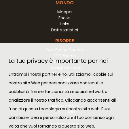
MONDO
Mappa
Focus
Links
Dati statistici
RISORSE
Don Bosco Risorse
SDB Risorse
La tua privacy è importante per noi
RM Risorse
Consiglio Risorse
Biblioteca Digitale
Entrambi i nostri partner e noi utilizziamo i cookie sul
E-sdb
nostro sito Web per personalizzare contenuti e
INFO
pubblicità, fornire funzionalità ai social network o
ANS
analizzare il nostro traffico. Cliccando acconsenti all
Mappa del Sito
´uso di questa tecnologia sul nostro sito web. Puoi
SDB Guida
cambiare idea e personalizzare il tuo consenso ogni
Cookie Policy
Privacy Policy
volta che vuoi tornando a questo sito web.