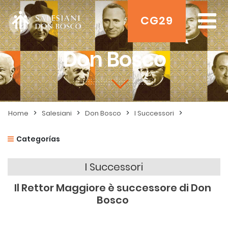
CG29
Don Bosco
>
>
>
>
Home
Salesiani
Don Bosco
I Successori
Categorías
I Successori
Il Rettor Maggiore è successore di Don
Bosco