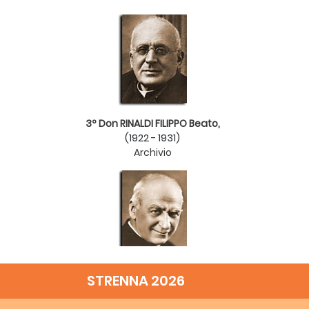
3º Don RINALDI FILIPPO Beato,
(1922 - 1931)
Archivio
STRENNA 2026
4º Don RICALDONE PIETRO,
(1932 - 1951)
Archivio