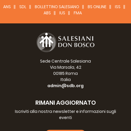
Archivio
ANS
SDL
BOLLETTINO SALESIANO
BS ONLINE
ISS
ABS
IUS
FMA
7º Don VIGANO EGIDIO,
(1977 - 1995)
Sede Centrale Salesiana
Archivio
Via Marsala, 42
00185 Roma
Italia
admin@sdb.org
RIMANI AGGIORNATO
Iscriviti alla nostra newsletter e informazioni sugli
eventi
8º Don VECCHI JUAN,
(1995 - 2002)