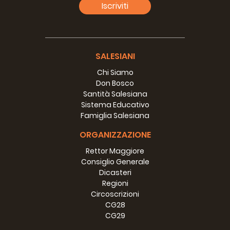
Archivio
Iscriviti
SALESIANI
Chi Siamo
Don Bosco
Santità Salesiana
9º Don CHAVEZ PASCUAL,
Sistema Educativo
(2002 - 2014)
Famiglia Salesiana
Archivio
ORGANIZZAZIONE
Rettor Maggiore
Consiglio Generale
Dicasteri
Regioni
Circoscrizioni
CG28
CG29
10º Don Ángel Fernández Artime,
(2014 - )