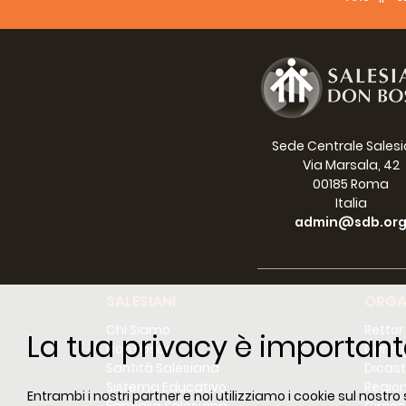
MEMORI
bajo l
PROCES
RODOLF
PRIMER
Dal na
CAPIT
Sede Centrale Sales
La es
Via Marsala, 42
En lo
00185 Roma
sacudi
Italia
defens
admin@sdb.or
Nació 
Margar
levan
Castel
SALESIANI
ORGA
nombre
Chi Siamo
Pero D
Rettor
La tua privacy è important
Don Bosco
mayo d
Consig
Santità Salesiana
prole 
Dicast
Sistema Educativo
De aqu
Region
Entrambi i nostri partner e noi utilizziamo i cookie sul nostro