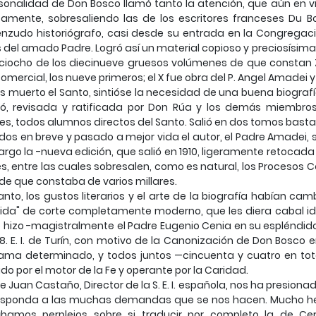
sonalidad de Don Bosco llamó tanto la atención, que aún en v
amente, sobresaliendo las de los escritores franceses Du Boy
nzudo historiógrafo, casi desde su entrada en la Congregaci
 del amado Padre. Logró así un material copioso y preciosísim
ciocho de los diecinueve gruesos volúmenes de que constan Za
omercial, los nueve primeros; el X fue obra del P. Angel Amadei y 
 muerto el Santo, sintióse la necesidad de una buena biograf
ió, revisada y ratificada por Don Rúa y los demás miembros 
es, todos alumnos directos del Santo. Salió en dos tomos bast
os en breve y pasado a mejor vida el autor, el Padre Amadei, 
argo la -nueva edición, que salió en 1910, ligeramente retoc
s, entre las cuales sobresalen, como es natural, los Procesos
de que constaba de varios millares.
anto, los gustos literarios y el arte de la biografía habían c
ida" de corte completamente moderno, que les diera cabal idea
o hizo -magistralmente el Padre Eugenio Cenia en su espléndido
 8. E. I. de Turín, con motivo de la Canonización de Don Bosco 
ma determinado, y todos juntos —cincuenta y cuatro en tota
o por el motor de la Fe y operante por la Caridad.
re Juan Castaño, Director de la S. E. I. española, nos ha presi
esponda a las muchas demandas que se nos hacen. Mucho hemo
bamos perplejos sobre si traducir por completo la de Ce