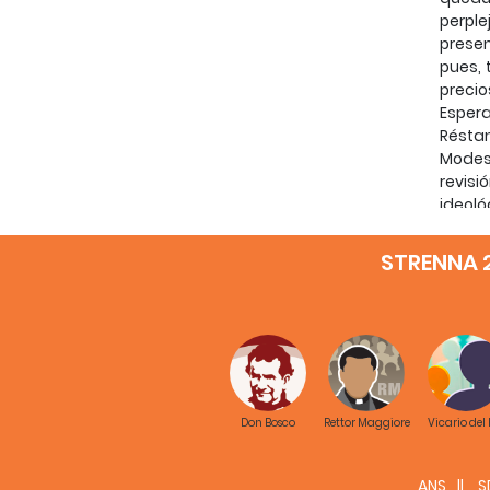
perple
presen
pues, 
precio
Espera
Résta
Modes
revisi
ideoló
Existe
docum
STRENNA 
Beobid
En fra
acadé
La de 
Santo 
Fuente
ARCHI
Don Bosco
Rettor Maggiore
Vicario del
Bordas
MEMOR
histor
ANS
S