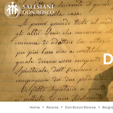
D
>
>
>
Home
Risorse
Don Bosco Risorse
Biogra