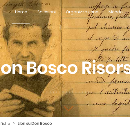
Home
Salesiani
Organizzazione
Mondo
on Bosco Risor
>
fiche
Libri su Don Bosco