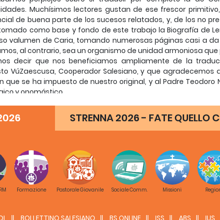
jidades. Muchísimos lectores gustan de ese frescor primitivo
cial de buena parte de los sucesos relatados, y, de los no pr
tomado como base y fondo de este trabajo la Biografía de Le
so valumen de Caria, tomando numerosas páginas casi a da le
mos, al contrario, sea un organismo de unidad armoniosa que 
nos decir que nos beneficiamos ampliamente de la traduc
to VúZaescusa, Cooperador Salesiano, y que agradecemos al
ón que se ha impuesto de nuestro original, y al Padre Teodoro 
gico y onomástico.
n otras buenas Vidas en español, escritas hace años, como la d
entos", la del Padre Eladio Egaña y la de don Manuel Greña
2026
STRENNA 2026 - FATE QUELLO C
e, del Padre Juan Romero y del Padre Alcántara.
ncés es notable la del Padre Auffray, que le valió el premio 
mico Laverende.
Lemoyne tendrá siempre el encanto de lo inmediato y la riqu
y que por añadidura vivió largos años a su lado en intimidad c
s principales de esta Biografía:
VO DE LA SOCIEDAD SALESIANA: millares de carpetas ordenada
 RM
Formazione
Pastorale Giovanile
Sociale Comm.
Missioni
Regio
 Flaquer, salesiano español.
IAS DEL ORATORIO: autógrafo de Don Bosco, compulsado, an
iador de la Congregación Salesiana.
DL
BOLLETTINO SALESIANO
BS ONLINE
ISS
ABS
IUS