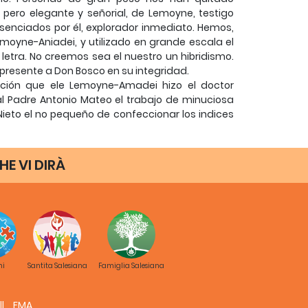
, pero elegante y señorial, de Lemoyne, testigo
esenciados por él, explorador inmediato. Hemos,
moyne-Aniadei, y utilizado en grande escala el
tra. No creemos sea el nuestro un hibridismo.
presente a Don Bosco en su integridad.
ción que ele Lemoyne-Amadei hizo el doctor
 Padre Antonio Mateo el trabajo de minuciosa
Nieto el no pequeño de confeccionar los indices
el Padre Ortt2zar, titulada "Amenos y preciosos
. Como compendios, son notables los del Padre
HE VI DIRÀ
de la Academia Francesa, y recientemente la del
eza anecdótica, como contemporáneo que fue del
ompleta.
s según el Sistema Decimal por el R. P. Tomás
ni
Santita Salesiana
Famiglia Salesiana
otado y publicado por el P. Eugenio Cenia,
FMA