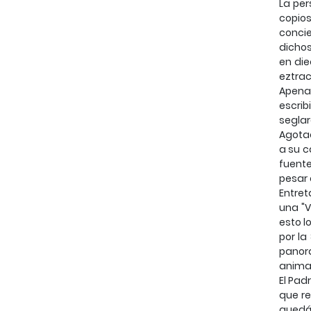
La per
copios
concie
dichos
en die
eztrac
Apenas
escrib
seglar
Agotad
a su c
fuente
pesar 
Entret
una "V
esto l
por la
panora
animad
El Pad
que r
quedá