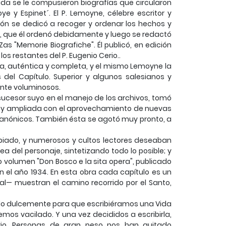
ida se le compusieron biografías que circularon
e y Espinet´. El P. Lemoyne, célebre escritor y
ón se dedicó a recoger y ordenar los hechos y
a, que él ordenó debidamente y luego se redactó
s "Memorie Biografiche". Él publicó, en edición
los restantes del P. Eugenio Cerio..
ía, auténtica y completa, y el mismo Lemoyne la
del Capítulo. Superior y algunos salesianos y
ante voluminosos.
sucesor suyo en el manejo de los archivos, tomó
ada y ampliada con el aprovechamiento de nuevas
 Canónicos. También ésta se agotó muy pronto, a
ambiado, y numerosos y cultos lectores deseaban
 del personaje, sintetizando todo lo posible; y
 volumen "Don Bosco e la sita opera", publicado
en el año 1934. En esta obra cada capítulo es un
l— muestran el camino recorrido por el Santo,
onado dulcemente para que escribiéramos una Vida
s vacilado. Y una vez decididos a escribirla,
rio. Personas de gran peso nos han quitado