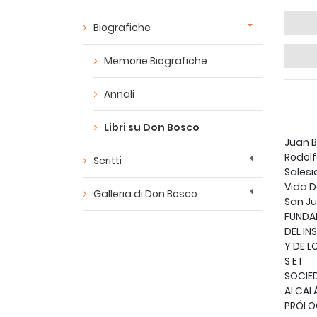
Biografiche
Memorie Biografiche
Annali
Libri su Don Bosco
Juan 
Rodolf
Scritti
Sales
Vida 
Galleria di Don Bosco
San J
FUNDA
DEL IN
Y DE 
S E I
SOCIED
ALCALÁ
PRÓL