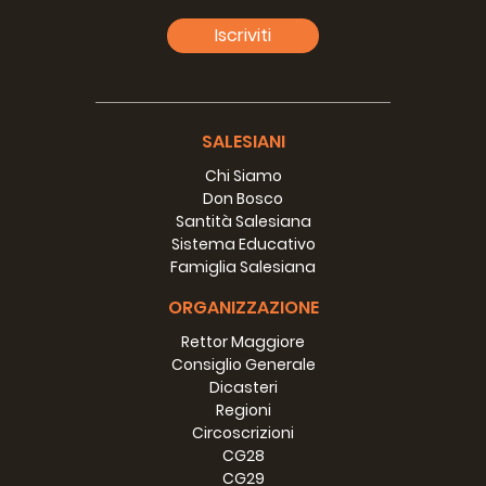
milagros. los santos mutis insignes de la Iglesia.
Pero ¿quién es ese D. Bosco ya tan celebre? Su reputación
Iscriviti
de hombre extraordinario es justa, merecida, ó por el
contrario no es otra cosa, que capricho de la opinión,
empeñadaa, en ensalzar un nombre, ó insensato extravío
de la imaginación popular, tan propensa. á enamorarse
de todo lo que tiene visos de sobrenatural áun en esta,
SALESIANI
nuestra, época de negaciones y universal escepticismo ?
Chi Siamo
Qué debemos pensar. in Ipírándo´nos en ´la verdad y la
Don Bosco
justicia, acerca de la Obra. Salesiana y de su autor?
Santità Salesiana
Muchos de nuestros compatriotas, hoy que empieza.á
Sistema Educativo
sonar entre nosotros el nombre. de D. Bosco, porque sus
Famiglia Salesiana
hijos han puesto el pie en nuestra patria y tienen en ella ya
dos establecimientos, se habrán hecho estas preguntas,
ORGANIZZAZIONE
movidos, no de sentimientos de vana curiosidad, sino de
Rettor Maggiore
un interés muy legítimo por cierto. Nosotros nos
Consiglio Generale
proponemos responder á ellas en el presente opúsculo,
Dicasteri
dando á conocer á D. Bosco; exponiendo la naturaleza de
Regioni
su Obra., y formulando el juicio que, después de un
Circoscrizioni
estudio detenido, hemos formado de la Institución
CG28
Salesiana; con lo cual creernos prestar un verdadero
CG29
servició á la Iglesia de Dios, cuya es la gloria de aquel