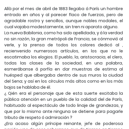
Allà por el mes de abril de 1883 llegaba á París un hombre
entrado en años y al parecer flaco de fuerzas, pero de
agradable rostro y sencillos, aunque nobles modales, el
cual viajaba modestamente, sin tren ni aparato alguno.
La nueva Babilonia, como ha sido apellidada, y á la verdad
no sin razón, la gran metrópoli de Francia, se cónmovió al
verle, y la prensa de todos los colores dedicó al ,
recienvenido numerosos artículos, en los que no le
escatimaba los elogios. El pueblo, la, aristocracia, el clero,
todas las clases de la sociedad, en una palabra,
esmerábanse á porfía en dar muestras de estima al
huésped que albergaba dentro de sus muros la ciudad
del Sena; y así en los círculos más altos como en los más
bajos se hablaba de él.
¿ Qién era el personaje que de esta suerte excitaba la
pública atención en un pueblo de la calidad del de París,
habituado al espectáculo de todo linaje de grandezas, y
que por lo mismo ante ninguna se detiene para pagarle
tributo de respeto ó admiración ?
¿Era acaso algún príncipe reinante, jefe de poderosa