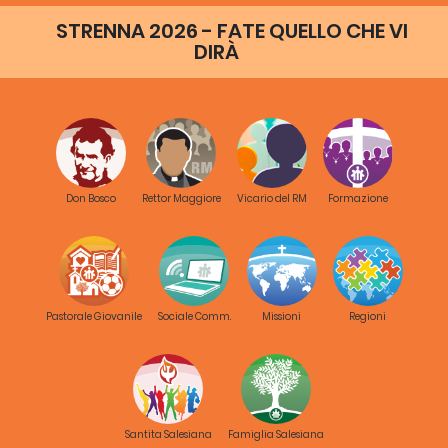
humildísimo, un pobre sacerdote católico, sin posición en
STRENNA 2026 - FATE QUELLO CHE VI
la Iglesia, sin fortuna y sin poder: era el presbítero italiano
DIRÀ
D. Juan Bosco.
¿Podría esto creerse, si no fuera un hecho por inmuneral
des testigos presenciado y referido, un hecho de pública
noltoriedad?
La ciudad, en que todas las corrupciones se han dado,
por así decirlo, cita, y donde. el vicio se pasea ufano,
ostentando con cínico alarde ropaje seductor, en tanto
Don Bosco
Rettor Maggiore
Vicario del RM
Formazione
que la virtud, perseguida con sacrílegas burlas, se ve
obligada á esconderse; la culta y elegante capital, que
bulle y se agita. con actividad febril, pero siempre -6 casi
siempre-para cosas de la tierra; el pueblo rey, que legisla
en todas partes, imponiendo al mundo sus caprichos y
sus modas, ponese en movimiento á la vista de un
Pastorale Giovanile
Sociale Comm.
Missioni
Regioni
sacerdote, de un ministro del Evangelio, que condena con
la, palabra y el ejemplo la civilización, si usar aquí tal
nombre no es profanarlo, impregnada de voluptuosidad,
en que ese pueblo mismo cifra su gloria, y prodiga al
varón de Dios honras que ni a emperadores ni reyes
dispensa, y que aún negar suele. á renm n brados
Santita Salesiana
Famiglia Salesiana