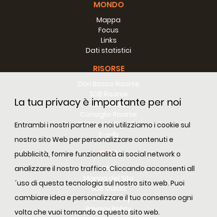
MONDO
Mappa
Focus
Links
Dati statistici
RISORSE
Don Bosco Risorse
SDB Risorse
La tua privacy è importante per noi
RM Risorse
Consiglio Risorse
Biblioteca Digitale
Entrambi i nostri partner e noi utilizziamo i cookie sul
E-sdb
nostro sito Web per personalizzare contenuti e
INFO
pubblicità, fornire funzionalità ai social network o
ANS
analizzare il nostro traffico. Cliccando acconsenti all
Mappa del Sito
´uso di questa tecnologia sul nostro sito web. Puoi
SDB Guida
cambiare idea e personalizzare il tuo consenso ogni
Cookie Policy
Privacy Policy
volta che vuoi tornando a questo sito web.