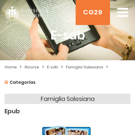
CG29
E-sdb
>
>
>
>
Home
Risorse
E-sdb
Famiglia Salesiana
Categorías
Famiglia Salesiana
Epub