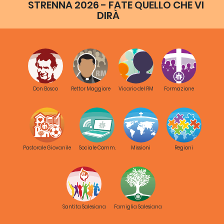
STRENNA 2026 - FATE QUELLO CHE VI
DIRÀ
Don Bosco
Rettor Maggiore
Vicario del RM
Formazione
Pastorale Giovanile
Sociale Comm.
Missioni
Regioni
Santita Salesiana
Famiglia Salesiana