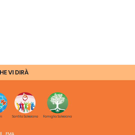
HE VI DIRÀ
ni
Santita Salesiana
Famiglia Salesiana
FMA