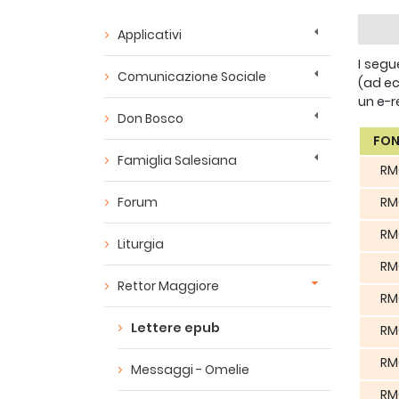
Applicativi
I segu
Comunicazione Sociale
(ad ec
un e-r
Don Bosco
FON
Famiglia Salesiana
RM
Forum
RM
RM
Liturgia
RM
Rettor Maggiore
RM
Lettere epub
RM
RM
Messaggi - Omelie
RM