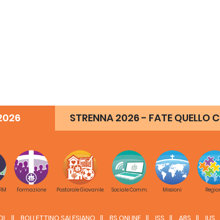
2026
STRENNA 2026 - FATE QUELLO C
 RM
Formazione
Pastorale Giovanile
Sociale Comm.
Missioni
Regio
DL
BOLLETTINO SALESIANO
BS ONLINE
ISS
ABS
IUS