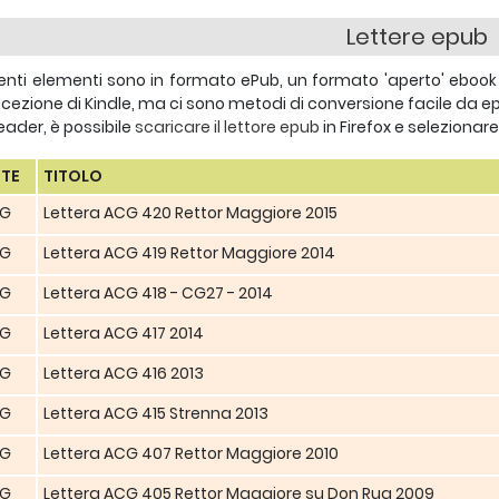
Lettere epub
enti elementi sono in formato ePub, un formato 'aperto' ebook 
cezione di Kindle, ma ci sono metodi di conversione facile da e
eader, è possibile
scaricare il lettore epub
in Firefox e selezionar
TE
TITOLO
G
Lettera ACG 420 Rettor Maggiore 2015
G
Lettera ACG 419 Rettor Maggiore 2014
G
Lettera ACG 418 - CG27 - 2014
G
Lettera ACG 417 2014
G
Lettera ACG 416 2013
G
Lettera ACG 415 Strenna 2013
G
Lettera ACG 407 Rettor Maggiore 2010
G
Lettera ACG 405 Rettor Maggiore su Don Rua 2009