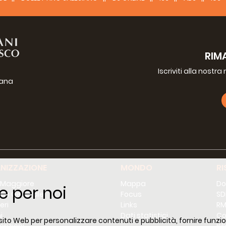
RIM
Iscriviti alla nostr
iana
g
NIZZAZIONE
MONDO
RI
 Maggiore
Mappa
Do
e per noi
lio Generale
Focus
SD
eri
Links
RM
i
Dati statistici
Co
 sito Web per personalizzare contenuti e pubblicità, fornire funzion