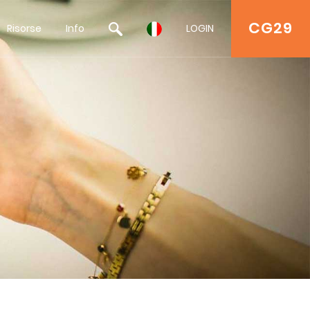
CG29
Risorse
Info
LOGIN