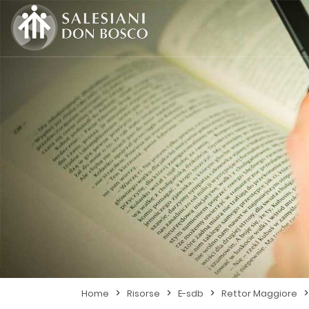
>
>
>
>
Home
Risorse
E-sdb
Rettor Maggiore