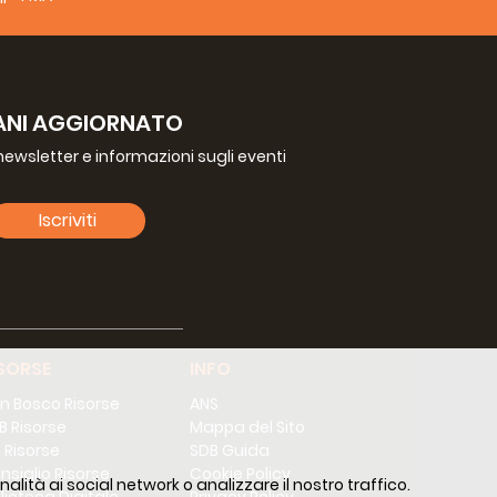
ANI AGGIORNATO
a newsletter e informazioni sugli eventi
Iscriviti
SORSE
INFO
n Bosco Risorse
ANS
B Risorse
Mappa del Sito
 Risorse
SDB Guida
nsiglio Risorse
Cookie Policy
alità ai social network o analizzare il nostro traffico.