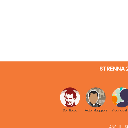
STRENNA 
Don Bosco
Rettor Maggiore
Vicario del
ANS
S