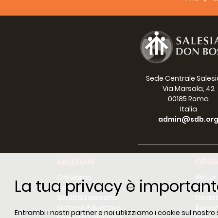
Sede Centrale Sales
Via Marsala, 42
00185 Roma
Italia
admin@sdb.or
SALESIANI
ORGA
Chi Siamo
Rettor
La tua privacy è important
Don Bosco
Consig
Santità Salesiana
Dicast
Sistema Educativo
Region
Entrambi i nostri partner e noi utilizziamo i cookie sul nostro