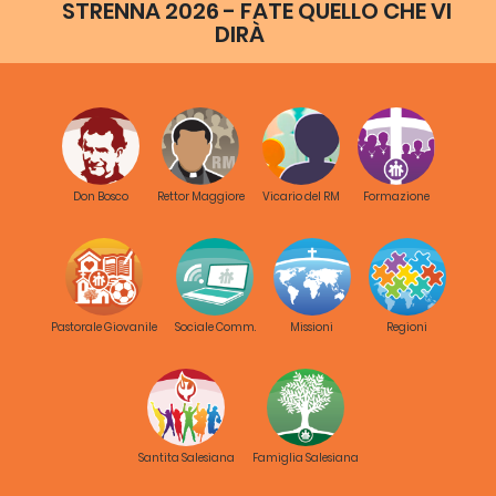
STRENNA 2026 - FATE QUELLO CHE VI
DIRÀ
Don Bosco
Rettor Maggiore
Vicario del RM
Formazione
Pastorale Giovanile
Sociale Comm.
Missioni
Regioni
Santita Salesiana
Famiglia Salesiana
Progetto:
Movimento
Salesiano a cura dei