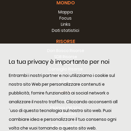
MONDO
L’associazione aiuta un buon numero di
giovani che non riescono o non hanno
Mappa
Focus
opportunità di inserirsi nella società o sono
Links
a rischio di molteplici dipendenze. Ogni
Dati statistici
giorno circa 100 giovani trovano qui il
proprio posto per studiare, per la
RISORSE
ricreazione e anche per mangiare i pasti.
Don Bosco Risorse
Questo lavoro e’ continuato durante tutto
SDB Risorse
La tua privacy è importante per noi
l’anno scolastico, e anche nel periodo delle
RM Risorse
Consiglio Risorse
ferie invernali e d’estate.
Biblioteca Digitale
Entrambi i nostri partner e noi utilizziamo i cookie sul
E-sdb
nostro sito Web per personalizzare contenuti e
Lo scopo di SALTROM e’ il servizio verso i
INFO
ragazzi e giovani più bisognosi attraverso
pubblicità, fornire funzionalità ai social network o
l’attività preventiva. Essa assume varie
ANS
analizzare il nostro traffico. Cliccando acconsenti all
forme e precisamente iniziare e condurre
Mappa del Sito
´uso di questa tecnologia sul nostro sito web. Puoi
SDB Guida
l’opera di risocializzazione, riabilitazione,
cambiare idea e personalizzare il tuo consenso ogni
Cookie Policy
educazione, sostegno e sviluppo
Privacy Policy
volta che vuoi tornando a questo sito web.
dell’attività artistica, e anche la pastorale