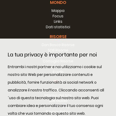
MONDO
Ispettoria di Valencia consideriamo la scuola
come un mezzo culturale privilegiata di
Mappa
Focus
educazione e come una delle forme più
Links
importanti di promozione umana e di prevenzione
Dati statistici
della marginalizzazione.
Come aspetti fondamentali delle nostre scuole
RISORSE
possiamo segnalare che sono centri educativi
Don Bosco Risorse
efficienti e qualificati, ispirati ai valori evangelici,
SDB Risorse
La tua privacy è importante per noi
con spirito salesiano, coscienti della loro funzione
RM Risorse
Consiglio Risorse
sociale e del carattere popolare.
Biblioteca Digitale
Entrambi i nostri partner e noi utilizziamo i cookie sul
E-sdb
nostro sito Web per personalizzare contenuti e
Missioni Salesiane
: Dalla fondazione della
INFO
Ispettoria, 63 Salesiani sono stati inviati nelle
pubblicità, fornire funzionalità ai social network o
Missioni, vari dei quali sono morti nel paese di
ANS
analizzare il nostro traffico. Cliccando acconsenti all
destinazione, altri sono tornati e al giorno d’oggi
Mappa del Sito
´uso di questa tecnologia sul nostro sito web. Puoi
SDB Guida
sono 23 quelli che permangono nei paesi del
cambiare idea e personalizzare il tuo consenso ogni
Cookie Policy
Terzo Mondo. Il Progetto Africa, inaugurato nel
Privacy Policy
volta che vuoi tornando a questo sito web.
1981, è stato il più grande gesto di solidarietà