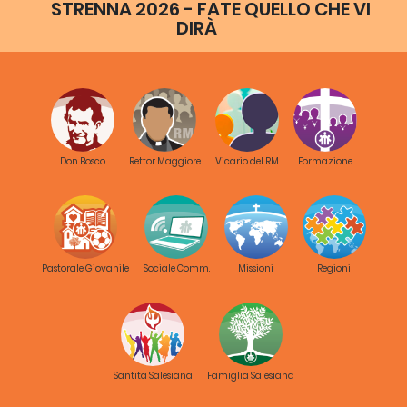
STRENNA 2026 - FATE QUELLO CHE VI
DIRÀ
Don Bosco
Rettor Maggiore
Vicario del RM
Formazione
Pastorale Giovanile
Sociale Comm.
Missioni
Regioni
Santita Salesiana
Famiglia Salesiana
Progetto:
Commissione di
Marginalizzazione –