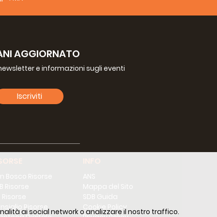
o Comunale.
rono subito. I primi Salesiani andarono
denti per la formazione. Quando la
avviata, il Vescovo di Ndola, Tennis
ANI AGGIORNATO
guito furono costruiti altri locali,
a newsletter e informazioni sugli eventi
per il personale per nove famiglie.
ti. La nostra missione a Chingola ha
Iscriviti
ani sviluppano i loro talenti e
SORSE
INFO
n Bosco Risorse
ANS
B Risorse
Mappa del Sito
 Risorse
SDB Guida
nsiglio Risorse
Cookie Policy
alità ai social network o analizzare il nostro traffico.