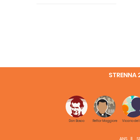
STRENNA 
Don Bosco
Rettor Maggiore
Vicario del
ANS
S