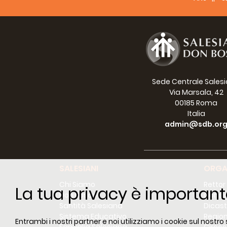
Sede Centrale Sales
Via Marsala, 42
00185 Roma
Italia
admin@sdb.or
SALESIANI
ORGA
Chi Siamo
Rettor
La tua privacy è important
Don Bosco
Consig
Santità Salesiana
Dicast
Sistema Educativo
Region
Entrambi i nostri partner e noi utilizziamo i cookie sul nostro