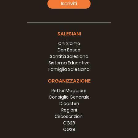
Iscriviti
SALESIANI
Chi Siamo
Don Bosco
Santità Salesiana
Sistema Educativo
Famiglia Salesiana
ORGANIZZAZIONE
Progetto:
EXPO 2009
Rettor Maggiore
Consiglio Generale
12 novembre
Data:
Dicasteri
2009
Regioni
Wau, Sudan
Circoscrizioni
Luogo:
meridionale
CG28
CG29
Ispettoria:
AFE