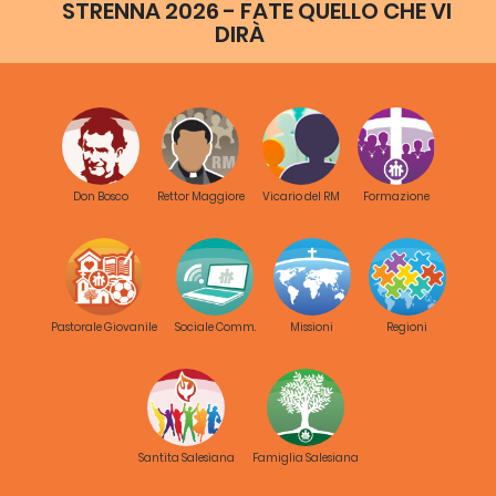
STRENNA 2026 - FATE QUELLO CHE VI
DIRÀ
Don Bosco
Rettor Maggiore
Vicario del RM
Formazione
Pastorale Giovanile
Sociale Comm.
Missioni
Regioni
Santita Salesiana
Famiglia Salesiana