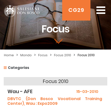
CG29
Focus
>
>
>
>
Home
Mondo
Focus
Focus 2010
Focus 2010
Categorías
Focus 2010
Wau - AFE
15-03-2010
DBVTC (Don Bosco Vocational Training
Center), Wau : Expo2009