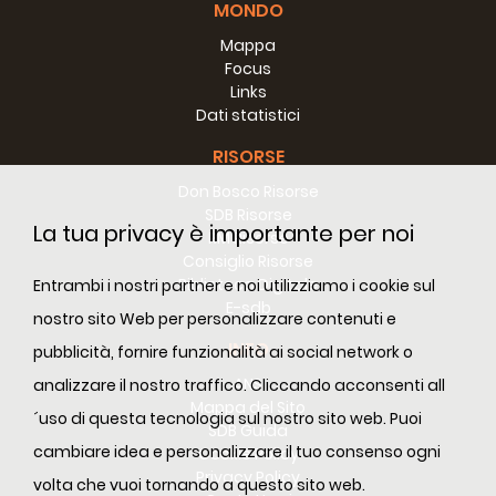
MONDO
Che cosa è stato EXPO 2009? Quando ebbe
Mappa
Focus
luogo?
Links
A Wau, Sudan Meridionale, dove i salesiani
Dati statistici
sono presenti fin dal 1985, abbiamo un
RISORSE
Centro professionale. L’idea di presentare
Don Bosco Risorse
una mostra non solo del nostro lavoro in
SDB Risorse
questa zona, ma anche alle altre scuole e
La tua privacy è importante per noi
RM Risorse
centri, crebbe dietro l’iniziativa della
Consiglio Risorse
Comunità Salesiana a Wau, diretta da don
Biblioteca Digitale
Entrambi i nostri partner e noi utilizziamo i cookie sul
E-sdb
Giacobbe Thelekkadan. Dopo una lunga e
nostro sito Web per personalizzare contenuti e
intensa preparazione di più di un mese, con
INFO
pubblicità, fornire funzionalità ai social network o
la sentita collaborazione e intenso lavoro
ANS
analizzare il nostro traffico. Cliccando acconsenti all
sia del personale che degli studenti di
Mappa del Sito
´uso di questa tecnologia sul nostro sito web. Puoi
DBVTC sotto l’attenta e vigile e interessata
SDB Guida
guida di don Matteo KJ, Ispettore, e dei
cambiare idea e personalizzare il tuo consenso ogni
Cookie Policy
volontari, il DBVTC EXPO 2009 era pronto
Privacy Policy
volta che vuoi tornando a questo sito web.