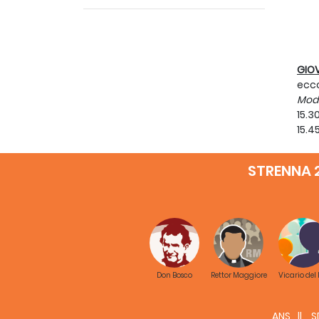
GIO
ecco
Mode
15.3
15.4
16.
16.4
STRENNA 
stor
sfid
Vide
19.
21.1
VENE
che
Don Bosco
Rettor Maggiore
Vicario del
Mode
7.00
ANS
S