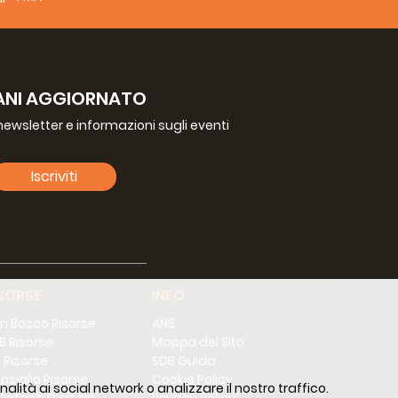
ANI AGGIORNATO
a newsletter e informazioni sugli eventi
Iscriviti
lontari)
SORSE
INFO
a
don Adriano Bregolin
n Bosco Risorse
ANS
B Risorse
Mappa del Sito
 Risorse
SDB Guida
FMA)
nsiglio Risorse
Cookie Policy
alità ai social network o analizzare il nostro traffico.