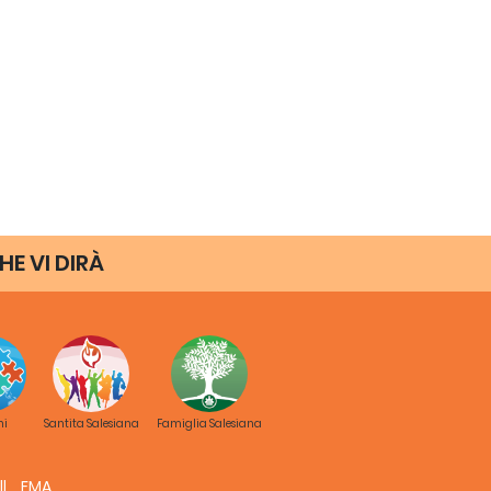
osco animatore vocazionale. Considerazioni
HE VI DIRÀ
vani e scelte vocazionali, tra paura e fiducia. Le
re)
ni
Santita Salesiana
Famiglia Salesiana
FMA