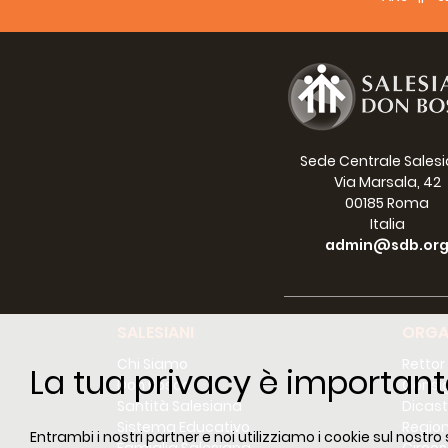
8.4
9.0
"Che
La n
(don
10.3
11.0
Sede Centrale Sales
Via Marsala, 42
00185 Roma
Italia
admin@sdb.or
12.3
13.0
15.
18.3
SALESIANI
ORGA
19.0
Chi Siamo
Rettor
La tua privacy è important
20.
Don Bosco
Consig
21.1
Santità Salesiana
Dicast
O Bu
Sistema Educativo
Region
Entrambi i nostri partner e noi utilizziamo i cookie sul nostro