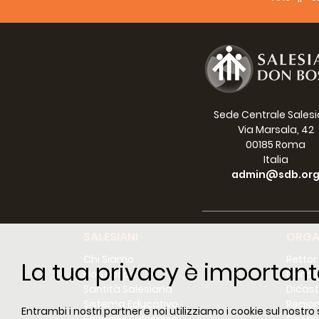
Buon
Cont
32 K
Hua 
102
emai
webs
Sede Centrale Sales
Via Marsala, 42
00185 Roma
Italia
admin@sdb.or
SALESIANI
ORGA
Chi Siamo
Rettor
La tua privacy è important
Don Bosco
Consig
Santità Salesiana
Dicast
Sistema Educativo
Region
Entrambi i nostri partner e noi utilizziamo i cookie sul nostro