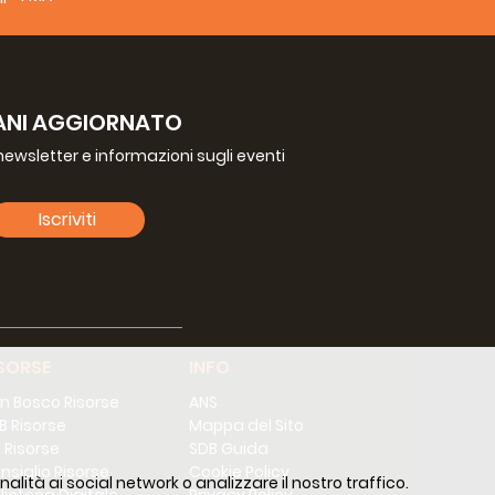
ANI AGGIORNATO
a newsletter e informazioni sugli eventi
Iscriviti
SORSE
INFO
n Bosco Risorse
ANS
B Risorse
Mappa del Sito
 Risorse
SDB Guida
nsiglio Risorse
Cookie Policy
alità ai social network o analizzare il nostro traffico.