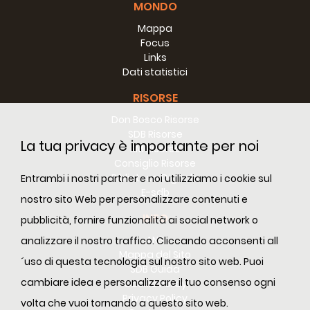
MONDO
Mappa
Focus
Links
Dati statistici
RISORSE
Don Bosco Risorse
SDB Risorse
La tua privacy è importante per noi
RM Risorse
Consiglio Risorse
Biblioteca Digitale
Entrambi i nostri partner e noi utilizziamo i cookie sul
E-sdb
nostro sito Web per personalizzare contenuti e
INFO
pubblicità, fornire funzionalità ai social network o
ANS
analizzare il nostro traffico. Cliccando acconsenti all
Mappa del Sito
´uso di questa tecnologia sul nostro sito web. Puoi
SDB Guida
cambiare idea e personalizzare il tuo consenso ogni
Cookie Policy
Privacy Policy
volta che vuoi tornando a questo sito web.