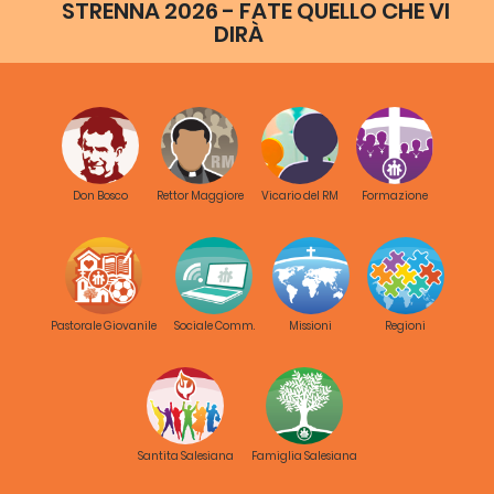
STRENNA 2026 - FATE QUELLO CHE VI
DIRÀ
Don Bosco
Rettor Maggiore
Vicario del RM
Formazione
Pastorale Giovanile
Sociale Comm.
Missioni
Regioni
Santita Salesiana
Famiglia Salesiana