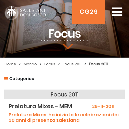
CG29
Focus
>
>
>
>
Home
Mondo
Focus
Focus 2011
Focus 2011
Categorías
Focus 2011
Prelatura Mixes - MEM
29-11-2011
Prelatura Mixes: ha iniziato le celebrazioni dei
50 anni di presenza salesiana