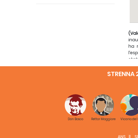
(Val
inau
ha r
l’es
stat
Tra 
STRENNA 
Sale
Mini
Appe
Inte
Bosc
Resp
Don Bosco
Rettor Maggiore
Vicario del
Il P
migl
ANS
S