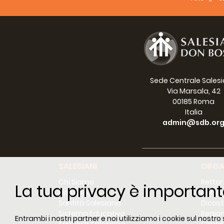
“cas
sist
Una 
Casa
lavo
patr
In P
Sede Centrale Sales
stori
Via Marsala, 42
00185 Roma
“La 
Italia
tutt
admin@sdb.or
comp
dich
Madr
pri
SALESIANI
ORGA
devo
Chi Siamo
Rettor
La tua privacy è important
Il M
Don Bosco
Consig
nel 
Santità Salesiana
Dicast
Sistema Educativo
Region
Entrambi i nostri partner e noi utilizziamo i cookie sul nostro
In o