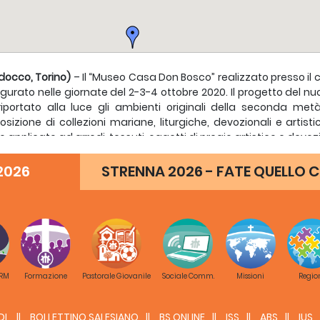
docco, Torino)
– Il “Museo Casa Don Bosco” realizzato presso il
gurato nelle giornate del 2-3-4 ottobre 2020. Il progetto del n
iportato alla luce gli ambienti originali della seconda met
posizione di collezioni mariane, liturgiche, devozionali e arti
o applicato ad arredi, tessuti, oggetti di pregio artistico e devoz
gli ospiti che hanno confermato la loro presenza, oltre a Do
2026
STRENNA 2026 - FATE QUELLO C
siani, figurano anche Vittorio Sgarbi, critico d’arte, saggista e
stero per i Beni e le Attività Culturali e per il Turismo; Alberto
ndino, Sindaco di Torino; e Alessandro Isaia, Segretario general
rverranno all’evento anche Sergio Sabbadini, Responsabile 
o”, Massimo Chiappetta, Responsabile del progetto museograf
onsabili del progetto museologico.
 RM
Formazione
Pastorale Giovanile
Sociale Comm.
Missioni
Regio
residente della Regione e l’Assessore alla Cultura e Turismo
iore che realizzare una “casa-museo” per raccontare la storia 
DL
BOLLETTINO SALESIANO
BS ONLINE
ISS
ABS
IUS