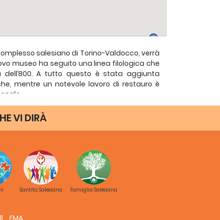
 complesso salesiano di Torino-Valdocco, verrà
uovo museo ha seguito una linea filologica che
à dell’800. A tutto questo è stata aggiunta
stiche, mentre un notevole lavoro di restauro è
ionale.
n Ángel Fernández Artime, Rettor Maggiore dei
HE VI DIRÀ
 politico; Anna Laura Orrico, Sottosegretario al
 Cirio, Presidente della Regione Piemonte; Chiara
e della Fondazione Cultura Torino.
del progetto architettonico “Museo Casa Don
ico, Don Cristian Besso e Stefania De Vita,
ni
Santita Salesiana
Famiglia Salesiana
 commentano che non poteva esserci una scelta
di un uomo che è stato punto di riferimento e
FMA